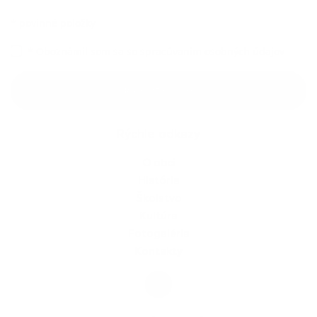
*
povinné položky
*
Oboznámil som sa so
spracúvaním osobných údajov
Google reCaptcha Response
Odoslať správu
Rýchle odkazy
O obci
História
Školstvo
Kultúra
Fotogaléria
Kontakty