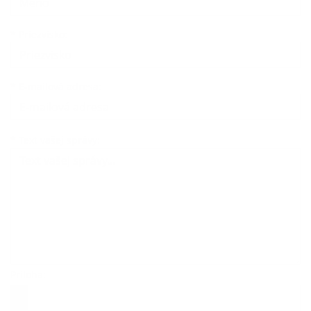
*
Priezvisko:
*
E-mailová adresa:
Text vašej správy...
*
Text vašej správy:
Príloha:
Príloha