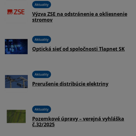
Aktuality
Výzva ZSE na odstránenie a okliesnenie
stromov
Aktuality
-
Optická sieť od spoločnosti Tlapnet SK
Aktuality
Prerušenie distribúcie elektriny
Aktuality
na
Pozemkové úpravy – verejná vyhláška
č.32/2025