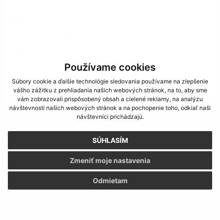
Zverejnenie zámeru
01.10.2025
Návrh rozpočtu na rok 2026
10.07.2025
Zmluva o budúcej kúpnej zmluve
Používame cookies
Súbory cookie a ďalšie technológie sledovania používame na zlepšenie
zobraziť ďalšie
vášho zážitku z prehliadania našich webových stránok, na to, aby sme
vám zobrazovali prispôsobený obsah a cielené reklamy, na analýzu
návštevnosti našich webových stránok a na pochopenie toho, odkiaľ naši
návštevníci prichádzajú.
Mobilná aplikácia
SÚHLASÍM
Zmeniť moje nastavenia
Odmietam
Obecný úrad