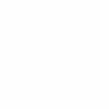
okolím.Deťom predškolského veku patrí materská
škola prebudovaná z bývalej málotriednej
základnej školy.
Od roku 1978 navštevujú naši žiaci 1. až 9. ročník ZŠ
v Radošovciach.Po roku 1989 zanikli niektoré
spoločenské organizácie. Svoju činnosť však naďalej
rozvíja Zväz požiarnikov (založený v roku 1928),
ktorý sčasti zrenovoval požiarnu zbrojnicu. Ľudové
tradície s náležitým "opašovskim krojem" a
"záhoráckíma pjesničkama" sa zachovávajú nielen
vďaka spomienkam a šikovnosti našich starých
rodičov, ale snáď aj dedičnej , dediacej sa radosti zo
spevu, tanca a spoločenskej povahy "Opašovjanú".
Hoci je Lopašov malá dedinka, má svoje osobité
čaro, je typom záhoráckej dediny s úžasným