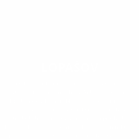
OBEC
LOPAŠOV
Obec Lopašov leží asi 16km od okresného mesta
Skalice.Dve súbežné ulice s ľudovým názvom
Dzedzina a Záhumňí obkolesujú stavbu rímsko-
katolíckeho kostola sv.Vendelína, stojaceho v
strede dediny.Jej západným okrajom prechádza
hlavný ťah cesty č. 51 Senica - Holíč - Hodonín, ktorý
poskytuje obyvateľom Lopašova dobré spojenie s