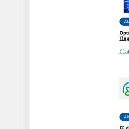
Ak
Opti
Tla
Číta
Ak
EF d