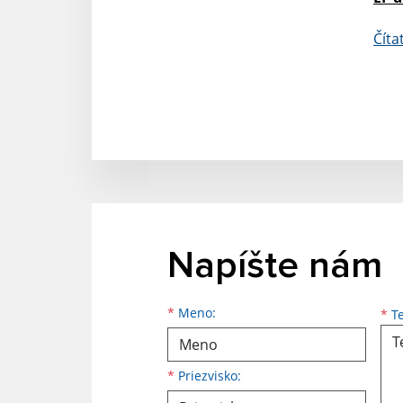
Číta
Napíšte nám
Meno
Priezvisko
E-mailová adresa
*
Meno:
*
Te
*
Priezvisko: