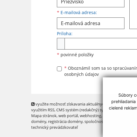
*
E-mailová adresa:
Príloha:
Príloha
*
povinné položky
*
Oboznámil som sa so
spracúvan
osobných údajov
Súbory co
prehliadania
využite možnosť získavania aktuálnych informácií s
cielené rekla
využitím RSS
, CMS systém (redakčný) systém ECHELON 2,
Mapa stránok
,
web portál
,
webhosting
,
webex.digital, s.r.o
domény
,
registrácia domény
,
spoločnosť webex.digital, s.r.
technický prevádzkovateľ