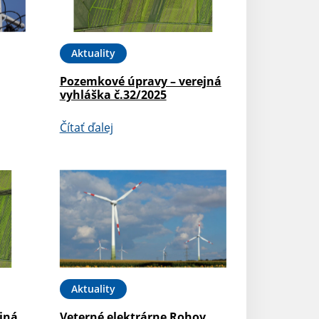
Aktuality
Pozemkové úpravy – verejná
vyhláška č.32/2025
Čítať ďalej
Aktuality
jná
Veterné elektrárne Rohov