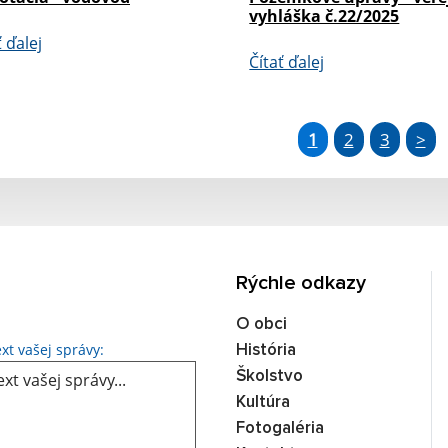
vyhláška č.22/2025
ť ďalej
Čítať ďalej
1
2
3
>
Rýchle odkazy
O obci
Text vašej správy...
xt vašej správy:
História
Školstvo
Kultúra
Fotogaléria