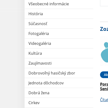
Všeobecné informácie
História
Súčasnosť
Zo
Fotogaléria
Videogaléria
Kultúra
Zaujímavosti
Dobrovoľný hasičský zbor
Ak
Jednota dôchodcov
Por
Sen
Dobrá žena
Číta
Cirkev