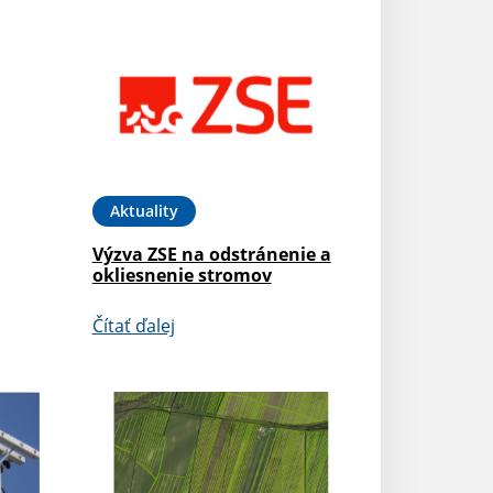
Aktuality
Výzva ZSE na odstránenie a
okliesnenie stromov
Čítať ďalej