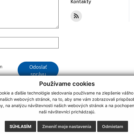
Kontakty
Google reCaptcha Response
Odoslať
ím
správu
Používame cookies
okie a ďalšie technológie sledovania používame na zlepšenie vášho
 našich webových stránok, na to, aby sme vám zobrazovali prispôs
my, na analýzu návštevnosti našich webových stránok a na pochopeni
webdesign
|
naši návštevníci prichádzajú.
.
,
o.
,
SÚHLASÍM
Zmeniť moje nastavenia
Odmietam