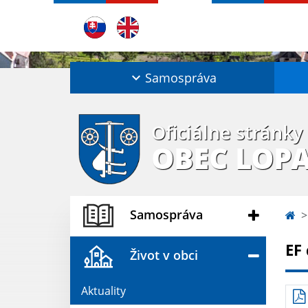
Samospráva
Oficiálne stránky
OBEC LOP
Samospráva
EF
Život v obci
Aktuality