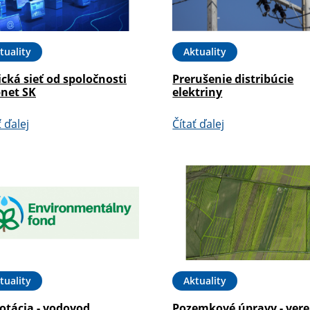
tuality
Aktuality
cká sieť od spoločnosti
Prerušenie distribúcie
pnet SK
elektriny
ť ďalej
Čítať ďalej
tuality
Aktuality
otácia - vodovod
Pozemkové úpravy - vere