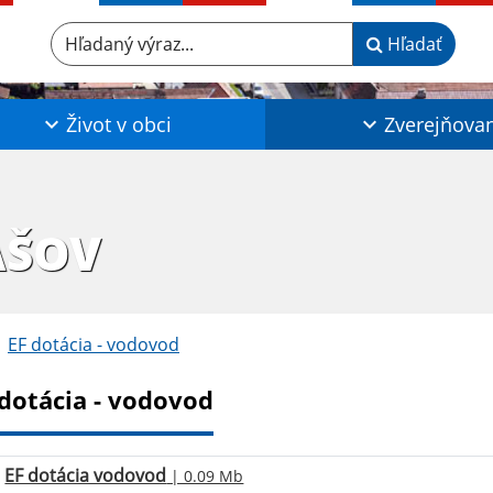
Hľadaný výraz...
Hľadať
Život v obci
Zverejňova
AŠOV
EF dotácia - vodovod
 dotácia - vodovod
EF dotácia vodovod
| 0.09 Mb