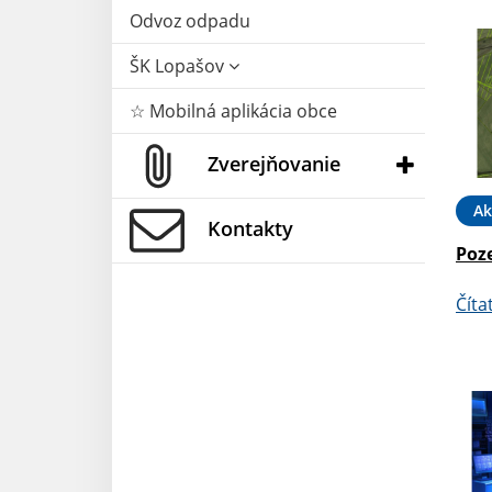
Odvoz odpadu
ŠK Lopašov
☆ Mobilná aplikácia obce
Zverejňovanie
Ak
Kontakty
Poz
Číta