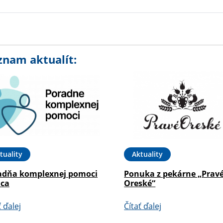
znam aktualít:
tuality
Aktuality
adňa komplexnej pomoci
Ponuka z pekárne „Prav
ica
Oreské“
ť ďalej
Čítať ďalej