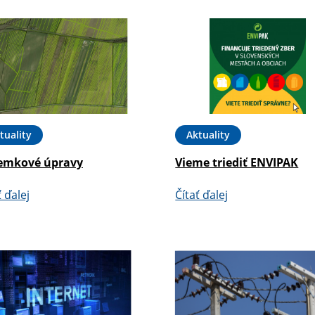
tuality
Aktuality
emkové úpravy
Vieme triediť ENVIPAK
ť ďalej
Čítať ďalej