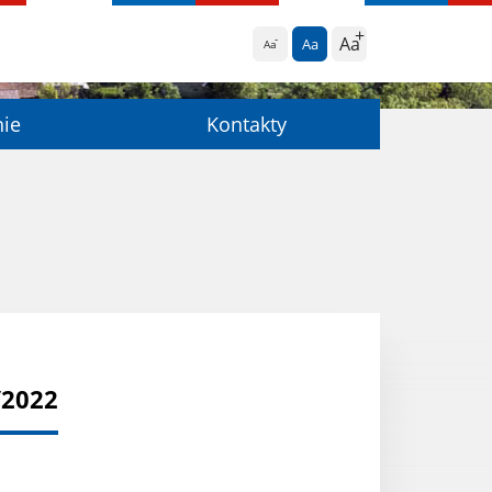
Aa
Aa
Aa
nie
Kontakty
/2022