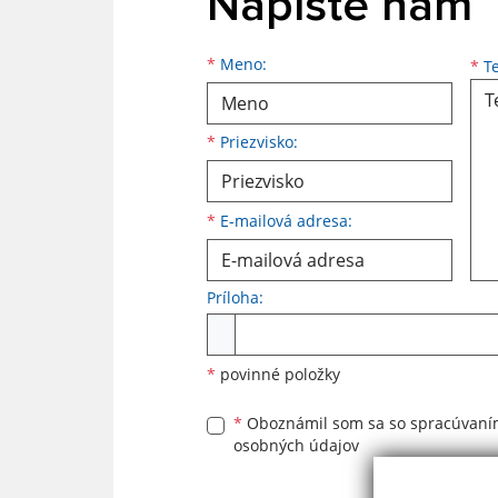
Napíšte nám
Meno
Priezvisko
E-mailová adresa
*
Meno:
*
Te
*
Priezvisko:
*
E-mailová adresa:
Príloha:
Príloha
*
povinné položky
*
Oboznámil som sa so
spracúvan
osobných údajov