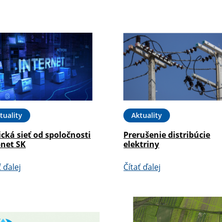
tuality
Aktuality
cká sieť od spoločnosti
Prerušenie distribúcie
pnet SK
elektriny
ť ďalej
Čítať ďalej