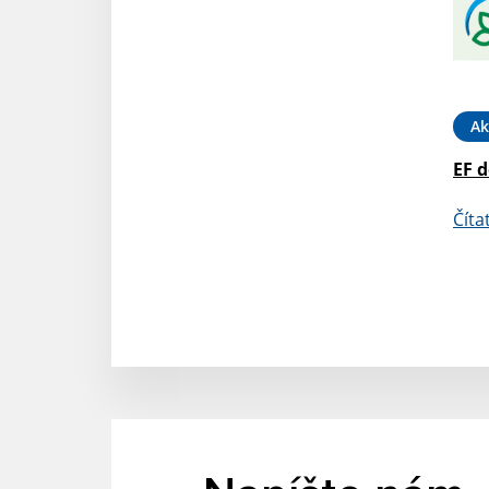
Ak
EF d
Číta