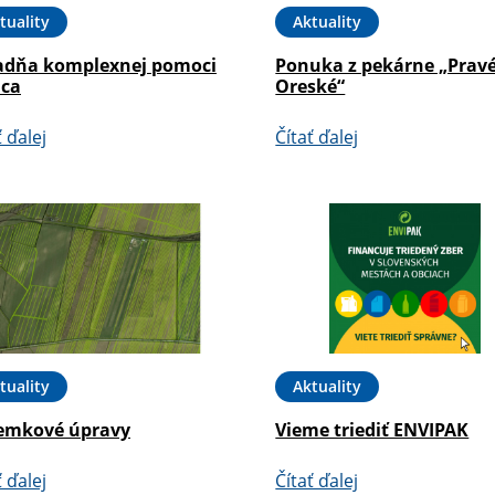
tuality
Aktuality
adňa komplexnej pomoci
Ponuka z pekárne „Prav
ica
Oreské“
ť ďalej
Čítať ďalej
tuality
Aktuality
emkové úpravy
Vieme triediť ENVIPAK
ť ďalej
Čítať ďalej