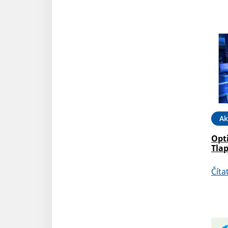
Ak
Opti
Tla
Číta