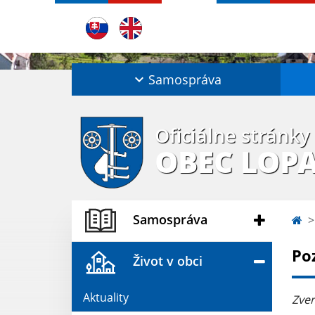
Samospráva
Oficiálne stránky
OBEC LOP
Samospráva
Po
Život v obci
Aktuality
Zver