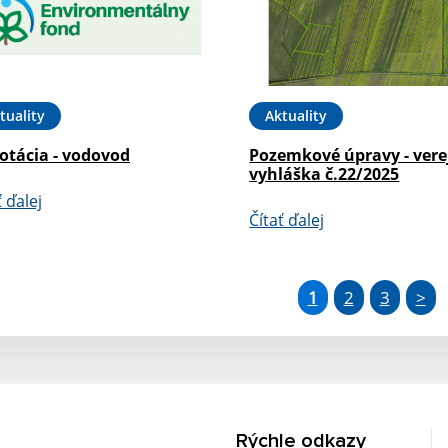
tuality
Aktuality
otácia - vodovod
Pozemkové úpravy - vere
vyhláška č.22/2025
ť ďalej
Čítať ďalej
1
2
3
>
Rýchle odkazy