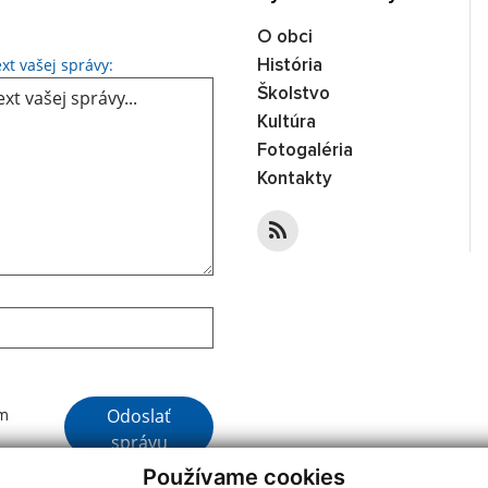
O obci
Text vašej správy...
xt vašej správy:
História
Školstvo
Kultúra
Fotogaléria
Kontakty
Google reCaptcha Response
Odoslať
ím
správu
Používame cookies