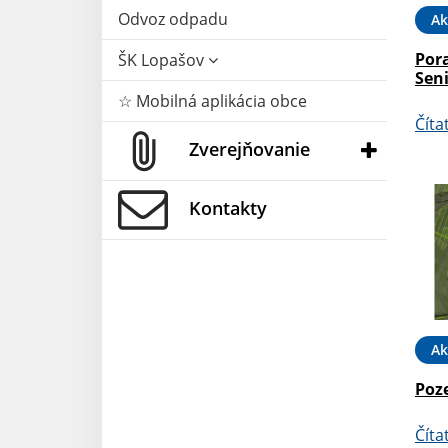
Odvoz odpadu
Ak
Por
ŠK Lopašov
Sen
☆ Mobilná aplikácia obce
Číta
Zverejňovanie
Kontakty
Ak
Poz
Číta