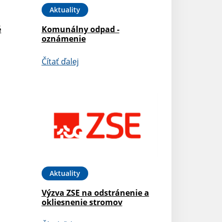
Aktuality
é
Komunálny odpad -
oznámenie
Čítať ďalej
Aktuality
Výzva ZSE na odstránenie a
okliesnenie stromov