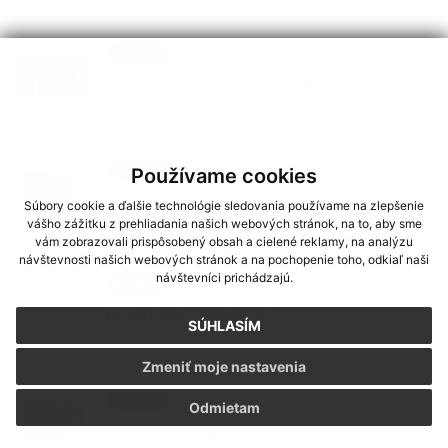
Aktuality
Prerušenie distribúcie elektriny
Aktuality
Používame cookies
Pozemkové úpravy – verejná vyhláška
Súbory cookie a ďalšie technológie sledovania používame na zlepšenie
č.32/2025
vášho zážitku z prehliadania našich webových stránok, na to, aby sme
vám zobrazovali prispôsobený obsah a cielené reklamy, na analýzu
návštevnosti našich webových stránok a na pochopenie toho, odkiaľ naši
návštevníci prichádzajú.
Aktuality
EF dotácia - vodovod
SÚHLASÍM
Zmeniť moje nastavenia
Aktuality
Odmietam
Pozemkové úpravy - verejná vyhláška