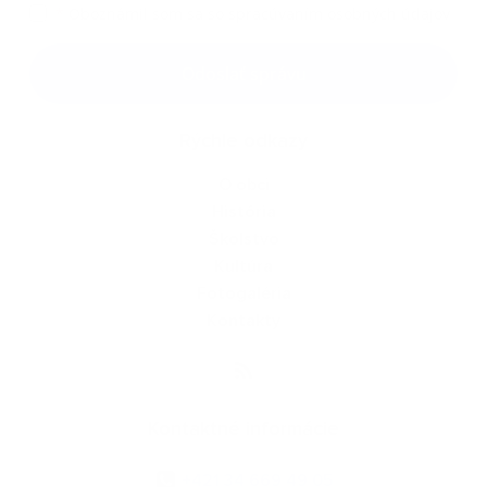
*
Oboznámil som sa so
spracúvaním osobných údajov
Google reCaptcha Response
Odoslať správu
Rýchle odkazy
O obci
História
Školstvo
Kultúra
Fotogaléria
Kontakty
Kontaktné informácie
+421 34 669 49 05