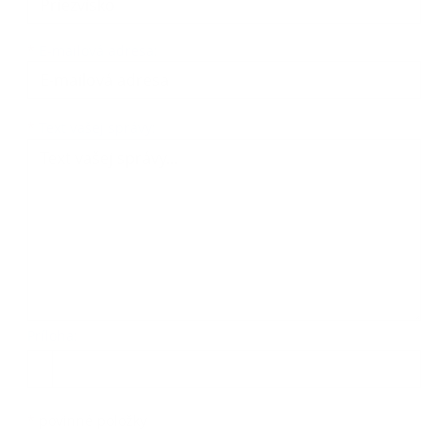
*
E-mailová adresa:
Text vašej správy...
*
Text vašej správy:
Príloha:
Príloha
*
povinné položky