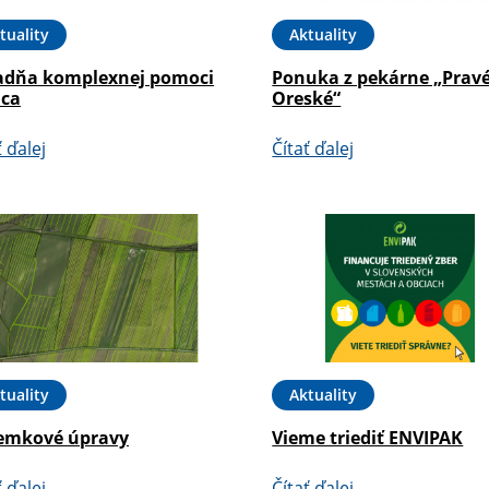
tuality
Aktuality
adňa komplexnej pomoci
Ponuka z pekárne „Prav
ica
Oreské“
ť ďalej
Čítať ďalej
tuality
Aktuality
emkové úpravy
Vieme triediť ENVIPAK
ť ďalej
Čítať ďalej