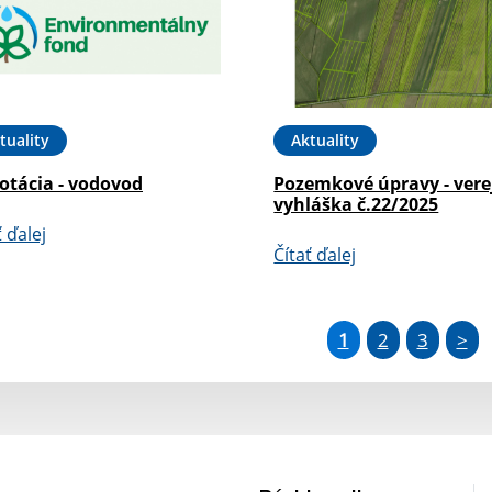
tuality
Aktuality
otácia - vodovod
Pozemkové úpravy - vere
vyhláška č.22/2025
ť ďalej
Čítať ďalej
1
2
3
>