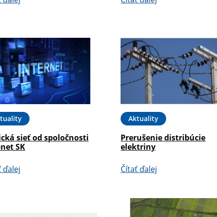
tuality
Aktuality
cká sieť od spoločnosti
Prerušenie distribúcie
pnet SK
elektriny
ť ďalej
Čítať ďalej