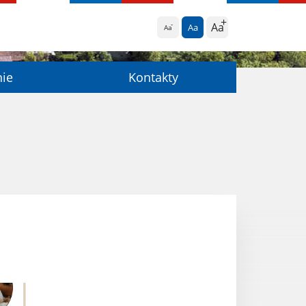
Aa
Aa
Aa
nie
Kontakty