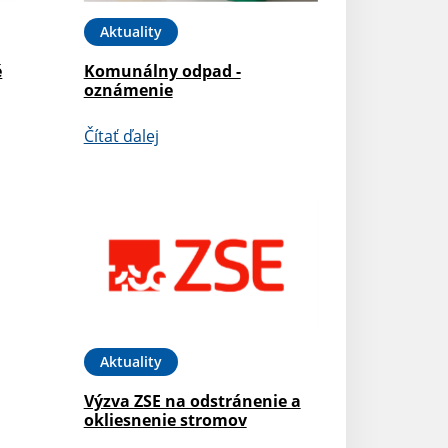
Aktuality
é
Komunálny odpad -
oznámenie
Čítať ďalej
Aktuality
Výzva ZSE na odstránenie a
okliesnenie stromov