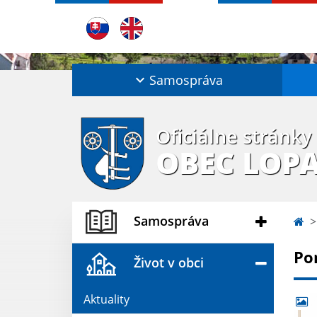
Samospráva
Oficiálne stránky
OBEC LOP
Samospráva
Po
Život v obci
Aktuality