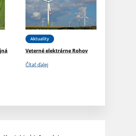
Aktuality
jná
Veterné elektrárne Rohov
Čítať ďalej