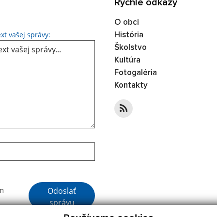
Rýchle odkazy
O obci
Text vašej správy...
xt vašej správy:
História
Školstvo
Kultúra
Fotogaléria
Kontakty
Google reCaptcha Response
Odoslať
ím
správu