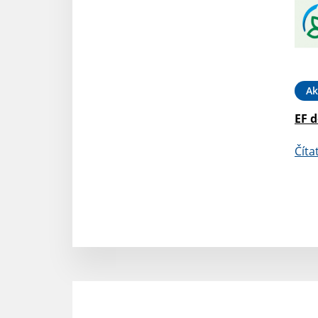
Ak
EF d
Číta