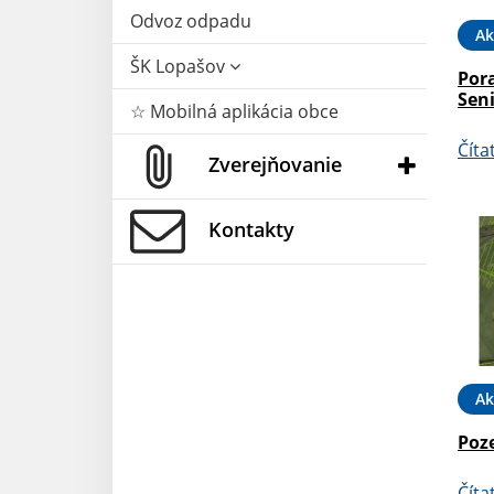
Odvoz odpadu
Ak
ŠK Lopašov
Por
Sen
☆ Mobilná aplikácia obce
Číta
Zverejňovanie
Kontakty
Ak
Poz
Číta