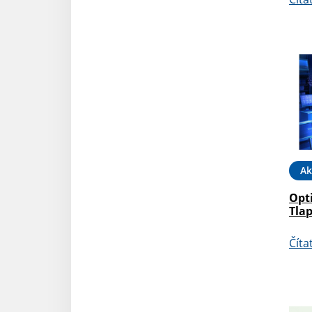
Ak
Opti
Tla
Číta