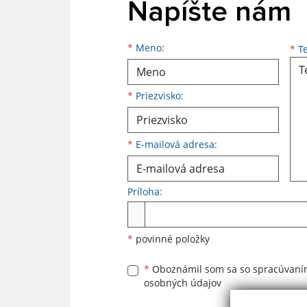
Napíšte nám
Meno
Priezvisko
E-mailová adresa
*
Meno:
*
Te
*
Priezvisko:
*
E-mailová adresa:
Príloha:
Príloha
*
povinné položky
*
Oboznámil som sa so
spracúvan
osobných údajov