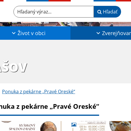
Hľadaný výraz...
Hľadať
Život v obci
Zverejňova
AŠOV
Ponuka z pekárne „Pravé Oreské“
nuka z pekárne „Pravé Oreské“