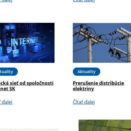
tuality
Aktuality
cká sieť od spoločnosti
Prerušenie distribúcie
pnet SK
elektriny
ť ďalej
Čítať ďalej