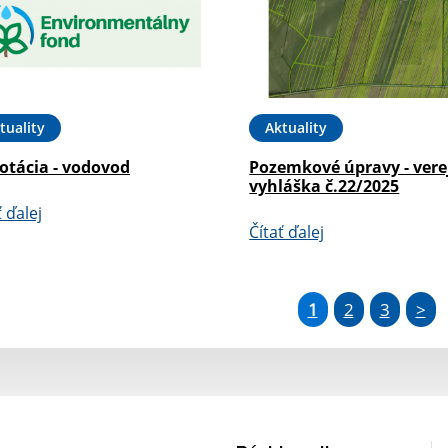
tuality
Aktuality
otácia - vodovod
Pozemkové úpravy - vere
vyhláška č.22/2025
ť ďalej
Čítať ďalej
1
2
3
>