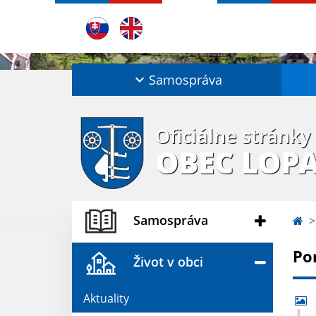
Samospráva
Oficiálne stránky
OBEC LOP
Samospráva
Po
Život v obci
Aktuality