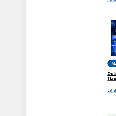
Ak
Opti
Tla
Číta