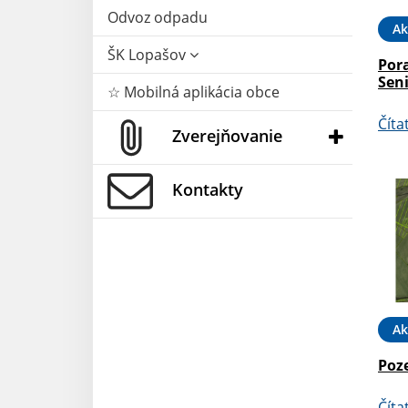
Odvoz odpadu
Ak
ŠK Lopašov
Por
Sen
☆ Mobilná aplikácia obce
Číta
Zverejňovanie
Kontakty
Ak
Poz
Číta