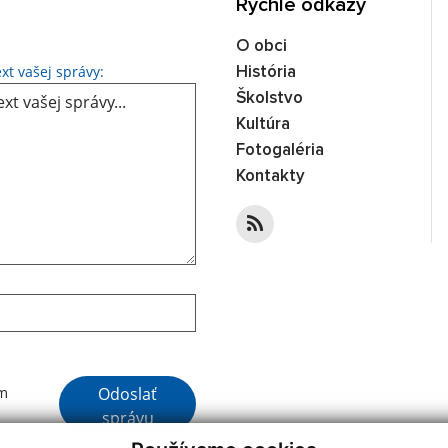
Rýchle odkazy
O obci
Text vašej správy...
xt vašej správy:
História
Školstvo
Kultúra
Fotogaléria
Kontakty
Google reCaptcha Response
Odoslať
ím
správu