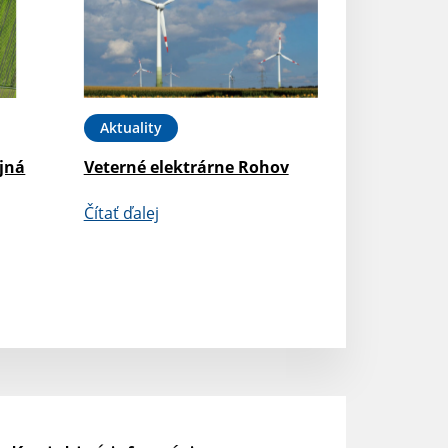
Aktuality
jná
Veterné elektrárne Rohov
Čítať ďalej