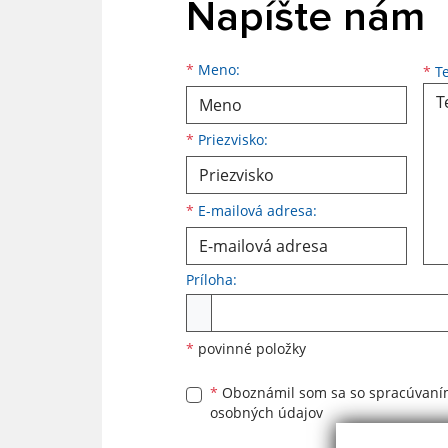
Napíšte nám
Meno
Priezvisko
E-mailová adresa
*
Meno:
*
Te
*
Priezvisko:
*
E-mailová adresa:
Príloha:
Príloha
*
povinné položky
*
Oboznámil som sa so
spracúvan
osobných údajov