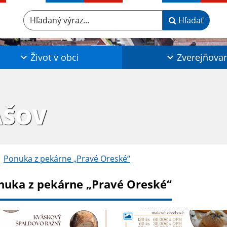
Hľadaný výraz...
Hľadať
Život v obci
Zverejňova
AŠOV
Ponuka z pekárne „Pravé Oreské“
nuka z pekárne „Pravé Oreské“