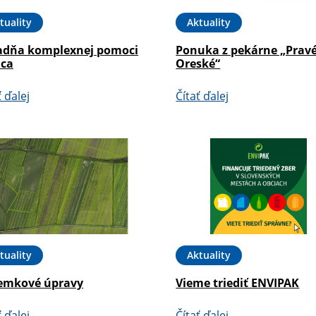
tuality
Aktuality
adňa komplexnej pomoci
Ponuka z pekárne „Prav
ica
Oreské“
ť ďalej
Čítať ďalej
tuality
Aktuality
emkové úpravy
Vieme triediť ENVIPAK
ť ďalej
Čítať ďalej