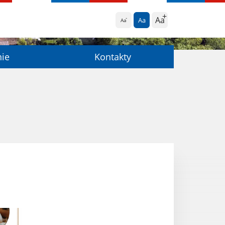
Aa
Aa
Aa
nie
Kontakty