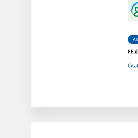
Ak
EF d
Číta