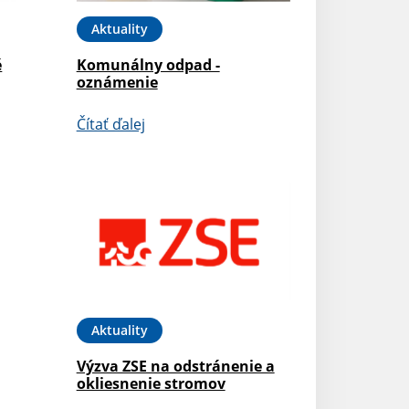
Aktuality
é
Komunálny odpad -
oznámenie
Čítať ďalej
Aktuality
Výzva ZSE na odstránenie a
okliesnenie stromov