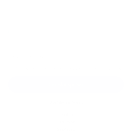
Príloha:
Príloha
*
povinné položky
*
Oboznámil som sa so
spracúvaním osobných údajov
Google reCaptcha Response
Odoslať správu
Rýchle odkazy
O obci
História
Školstvo