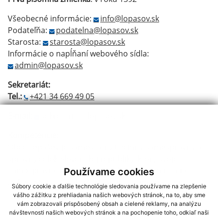
Všeobecné informácie:
info@lopasov.sk
Podateľňa:
podatelna@lopasov.sk
Starosta:
starosta@lopasov.sk
Informácie o napĺňaní webového sídla:
admin@lopasov.sk
Sekretariát:
Tel.:
+421 34 669 49 05
E-mail
:
sekretariat@lopasov.sk
Kompetencie
:
Obec Lopašov je samostatný územný samosprávny a
správny celok Slovenskej republiky, ktorý svoje
samosprávne kompetencie vykonáva samostatne
Používame cookies
(zákon SNR č. 369/1990 Zb. o obecnom zriadení).
Súbory cookie a ďalšie technológie sledovania používame na zlepšenie
vášho zážitku z prehliadania našich webových stránok, na to, aby sme
vám zobrazovali prispôsobený obsah a cielené reklamy, na analýzu
návštevnosti našich webových stránok a na pochopenie toho, odkiaľ naši