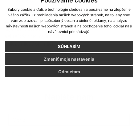
Používame cookies
Súbory cookie a ďalšie technológie sledovania používame na zlepšenie
Zloženie výboru DHZ Lopašov:
vášho zážitku z prehliadania našich webových stránok, na to, aby sme
predseda :
vám zobrazovali prispôsobený obsah a cielené reklamy, na analýzu
Peter Vrablec st.
návštevnosti našich webových stránok a na pochopenie toho, odkiaľ naši
tajemník:
Lukáš Mikúš
návštevníci prichádzajú.
veliteľ :
Stanislav Bederka
pokladník :
Dominik Romančík
SÚHLASÍM
strojník :
Patrik Papp, Jozef Bederka
Zmeniť moje nastavenia
Odmietam
Napíšte nám
Meno
Priezvisko
E-mailová adresa
*
Meno:
*
Priezvisko: