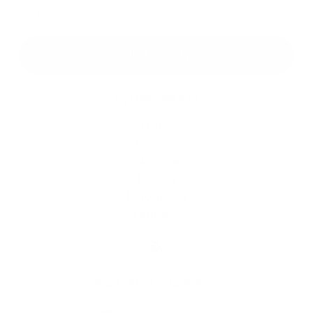
*
Oboznámil som sa so
spracúvaním osobných údajov
Google reCaptcha Response
Odoslať správu
Rýchle odkazy
O obci
História
Školstvo
Kultúra
Fotogaléria
Kontakty
Kontaktné informácie