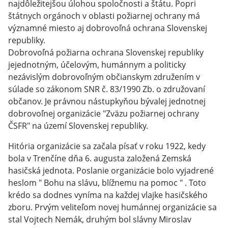
najdôležitejšou úlohou spoločnosti a štátu. Popri
štátnych orgánoch v oblasti požiarnej ochrany má
významné miesto aj dobrovoľná ochrana Slovenskej
republiky.
Dobrovoľná požiarna ochrana Slovenskej republiky
jejednotným, účelovým, humánnym a politicky
nezávislým dobrovoľným občianskym združením v
súlade so zákonom SNR č. 83/1990 Zb. o združovaní
občanov. Je právnou nástupkyňou bývalej jednotnej
dobrovoľnej organizácie "Zväzu požiarnej ochrany
ČSFR" na území Slovenskej republiky.
Hitória organizácie sa začala písať v roku 1922, kedy
bola v Trenčíne dňa 6. augusta založená Zemská
hasičská jednota. Poslanie organizácie bolo vyjadrené
heslom " Bohu na slávu, blížnemu na pomoc " . Toto
krédo sa dodnes vyníma na každej vlajke hasičského
zboru. Prvým veliteľom novej humánnej organizácie sa
stal Vojtech Nemák, druhým bol slávny Miroslav