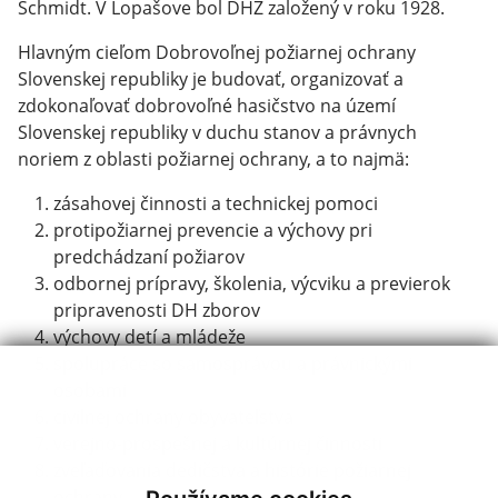
Schmidt. V Lopašove bol DHZ založený v roku 1928.
Hlavným cieľom Dobrovoľnej požiarnej ochrany
Slovenskej republiky je budovať, organizovať a
zdokonaľovať dobrovoľné hasičstvo na území
Slovenskej republiky v duchu stanov a právnych
noriem z oblasti požiarnej ochrany, a to najmä:
zásahovej činnosti a technickej pomoci
protipožiarnej prevencie a výchovy pri
predchádzaní požiarov
odbornej prípravy, školenia, výcviku a previerok
pripravenosti DH zborov
výchovy detí a mládeže
spolupráce so samosprávou a právnickými
osobami
civilnej ochrany obyvateľstva
verejno-prospešnej a kultúrnej činnosti
zveľaďovania dedičstva a histórie požiarnej
ochrany