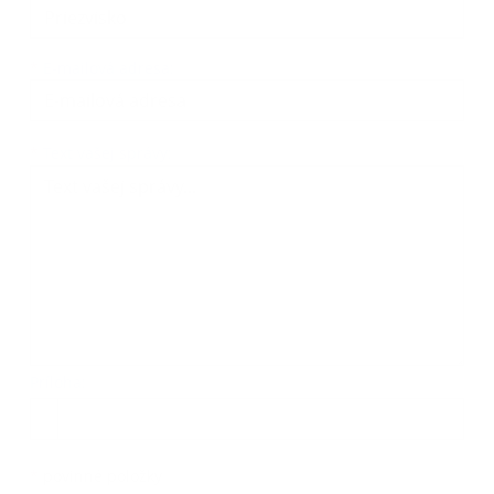
*
E-mailová adresa:
Text vašej správy...
*
Text vašej správy:
Príloha:
Príloha
*
povinné položky