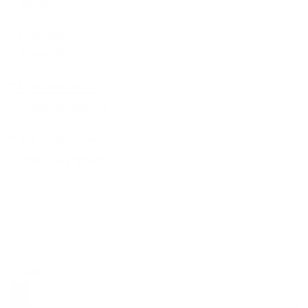
*
Priezvisko:
*
E-mailová adresa:
Text vašej správy...
*
Text vašej správy:
Príloha:
Príloha