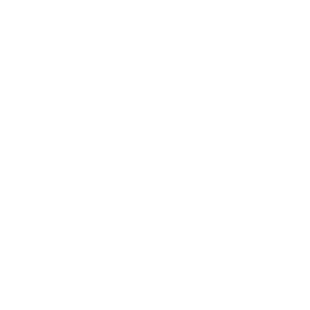
OBEC
LOPAŠOV
Obec Lopašov leží asi 16km od okresného mesta
Skalice.Dve súbežné ulice s ľudovým názvom
Dzedzina a Záhumňí obkolesujú stavbu rímsko-
katolíckeho kostola sv.Vendelína, stojaceho v
strede dediny.Jej západným okrajom prechádza
hlavný ťah cesty č. 51 Senica - Holíč - Hodonín, ktorý
poskytuje obyvateľom Lopašova dobré spojenie s