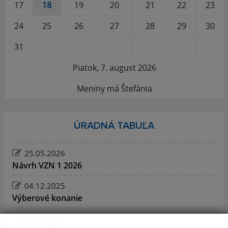
17
18
19
20
21
22
23
24
25
26
27
28
29
30
31
Piatok, 7. august 2026
Meniny má Štefánia
ÚRADNÁ TABUĽA
25.05.2026
Návrh VZN 1 2026
04.12.2025
Výberové konanie
03.12.2025