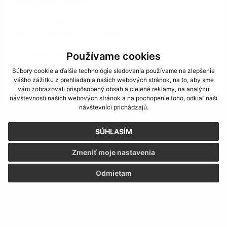
Zverejnenie zámeru
01.10.2025
Návrh rozpočtu na rok 2026
Používame cookies
10.07.2025
Zmluva o budúcej kúpnej zmluve
Súbory cookie a ďalšie technológie sledovania používame na zlepšenie
vášho zážitku z prehliadania našich webových stránok, na to, aby sme
vám zobrazovali prispôsobený obsah a cielené reklamy, na analýzu
zobraziť ďalšie
návštevnosti našich webových stránok a na pochopenie toho, odkiaľ naši
návštevníci prichádzajú.
SÚHLASÍM
Mobilná aplikácia
Zmeniť moje nastavenia
Odmietam
Obecný úrad