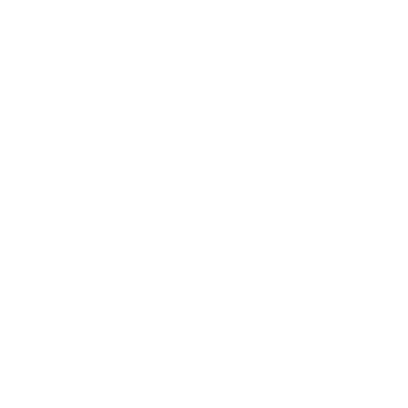
okolím.Deťom predškolského veku patrí materská
škola prebudovaná z bývalej málotriednej
základnej školy.
Od roku 1978 navštevujú naši žiaci 1. až 9. ročník ZŠ
v Radošovciach.Po roku 1989 zanikli niektoré
spoločenské organizácie. Svoju činnosť však naďalej
rozvíja Zväz požiarnikov (založený v roku 1928),
ktorý sčasti zrenovoval požiarnu zbrojnicu. Ľudové
tradície s náležitým "opašovskim krojem" a
"záhoráckíma pjesničkama" sa zachovávajú nielen
vďaka spomienkam a šikovnosti našich starých
rodičov, ale snáď aj dedičnej , dediacej sa radosti zo
spevu, tanca a spoločenskej povahy "Opašovjanú".
Hoci je Lopašov malá dedinka, má svoje osobité
čaro, je typom záhoráckej dediny s úžasným