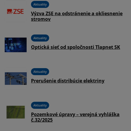
Aktuality
Výzva ZSE na odstránenie a okliesnenie
stromov
Aktuality
-
Optická sieť od spoločnosti Tlapnet SK
Aktuality
Prerušenie distribúcie elektriny
Aktuality
na
Pozemkové úpravy – verejná vyhláška
č.32/2025