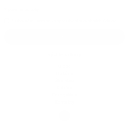
*
povinné položky
*
Oboznámil som sa so
spracúvaním osobných údajov
Google reCaptcha Response
Odoslať správu
Rýchle odkazy
O obci
História
Školstvo
Kultúra
Fotogaléria
Kontakty