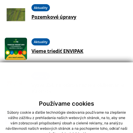
Aktuality
Pozemkové úpravy
Aktuality
Vieme triediť ENVIPAK
Aktuality
Výzva ZSE na odstránenie a okliesnenie
stromov
Používame cookies
Aktuality
Súbory cookie a ďalšie technológie sledovania používame na zlepšenie
vášho zážitku z prehliadania našich webových stránok, na to, aby sme
Optická sieť od spoločnosti Tlapnet SK
vám zobrazovali prispôsobený obsah a cielené reklamy, na analýzu
návštevnosti našich webových stránok a na pochopenie toho, odkiaľ naši