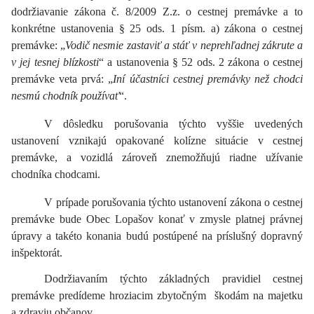
dodržiavanie zákona č. 8/2009 Z.z. o
cestnej premávke a to
konkrétne
ustanovenia § 25 ods. 1 písm. a) zákona o cestnej
premávke: „
Vodič nesmie zastaviť a stáť v neprehľadnej zákrute a
v jej tesnej blízkosti
“ a
ustanovenia
§ 52 ods. 2
zákona o cestnej
premávke veta prvá:
„
Iní účastníci cestnej premávky než chodci
nesmú chodník používať
“.
V dôsledku porušovania týchto vyššie uvedených
ustanovení vznikajú opakované kolízne situácie v cestnej
premávke, a vozidlá zároveň znemožňujú riadne užívanie
chodníka chodcami.
V prípade porušovania týchto ustanovení zákona o cestnej
premávke bude Obec Lopašov konať v zmysle platnej právnej
úpravy a takéto konania budú postúpené na príslušný dopravný
inšpektorát.
Dodržiavaním týchto základných pravidiel cestnej
premávke predídeme hroziacim zbytočným škodám na majetku
a zdraviu občanov.