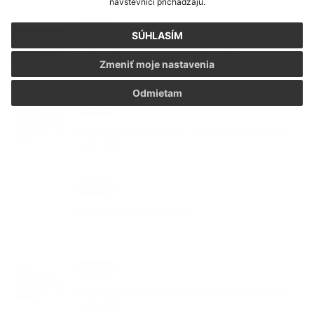
návštevníci prichádzajú.
Aktuality
SÚHLASÍM
Prerušenie distribúcie elektriny
Zmeniť moje nastavenia
Odmietam
Aktuality
Pozemkové úpravy – verejná vyhláška
č.32/2025
Aktuality
EF dotácia - vodovod
Aktuality
Pozemkové úpravy - verejná vyhláška
č.22/2025