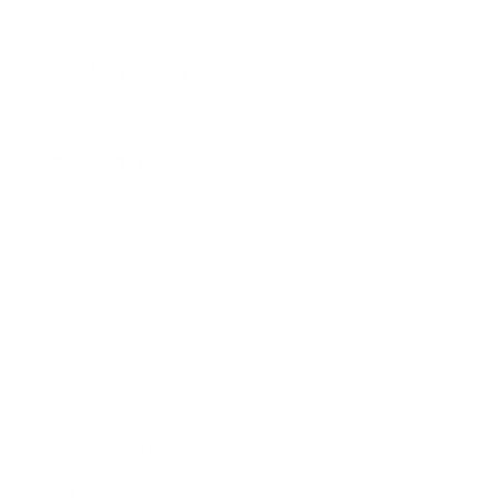
*
E-mailová adresa:
Text vašej správy...
*
Text vašej správy:
Príloha:
Príloha
*
povinné položky
*
Oboznámil som sa so
spracúvaním osobných údajov