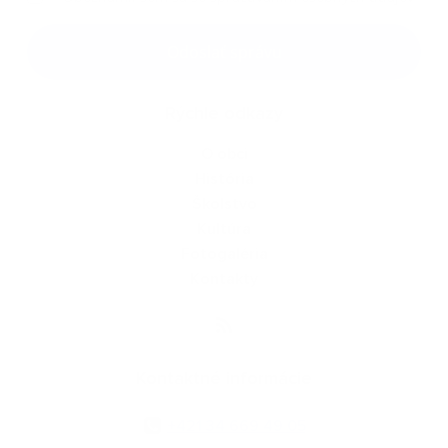
Google reCaptcha Response
Odoslať správu
Rýchle odkazy
O obci
História
Školstvo
Kultúra
Fotogaléria
Kontakty
Kontaktné informácie
+421 34 669 49 05