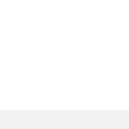
Kontaktné informácie
+421 34 669 49 05
oculopasov@lopasov.sk
využite možnosť získavania aktuálnych informácií s využitím RSS
,
CMS systém (redakčný) systém ECHELON 2,
Mapa stránok
,
web portál
,
webhosting
,
webex.digital, s.r.o.
,
domény
,
registrácia domény
,
spoločnosť webex.digital, s.r.o.
,
technický prevádzkovateľ
Posledná aktualizácia:
22.07.2026
Vytlačiť stránku
|
Vyhlásenie o prístupnosti
Autorské práva
|
Cookies
.
.
.
.
.
.
webdesign
|