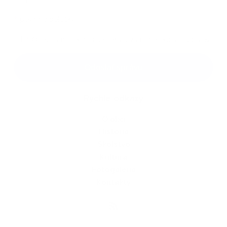
*
povinné položky
*
Oboznámil som sa so
spracúvaním osobných údajov
Google reCaptcha Response
Odoslať správu
Rýchle odkazy
O obci
História
Školstvo
Kultúra
Fotogaléria
Kontakty