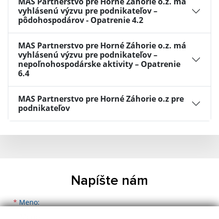
MAS Partnerstvo pre Horné Záhorie o.z. má
vyhlásenú výzvu pre podnikateľov –
pôdohospodárov - Opatrenie 4.2
MAS Partnerstvo pre Horné Záhorie o.z. má
vyhlásenú výzvu pre podnikateľov –
nepoľnohospodárske aktivity – Opatrenie
6.4
MAS Partnerstvo pre Horné Záhorie o.z pre
podnikateľov
Napíšte nám
Meno
Priezvisko
E-mailová adresa
*
Meno: