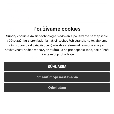
*
Priezvisko:
Používame cookies
*
E-mailová adresa:
Súbory cookie a ďalšie technológie sledovania používame na zlepšenie
vášho zážitku z prehliadania našich webových stránok, na to, aby sme
vám zobrazovali prispôsobený obsah a cielené reklamy, na analýzu
Text vašej správy...
*
Text vašej správy:
návštevnosti našich webových stránok a na pochopenie toho, odkiaľ naši
návštevníci prichádzajú.
SÚHLASÍM
Zmeniť moje nastavenia
Odmietam
Príloha:
Príloha