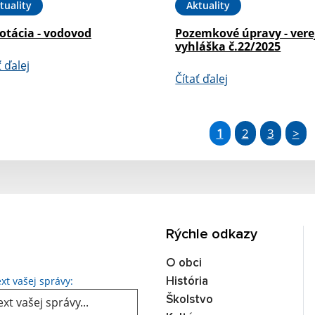
tuality
Aktuality
otácia - vodovod
Pozemkové úpravy - vere
vyhláška č.22/2025
ť ďalej
Čítať ďalej
1
2
3
>
Rýchle odkazy
O obci
Text vašej správy...
xt vašej správy:
História
Školstvo