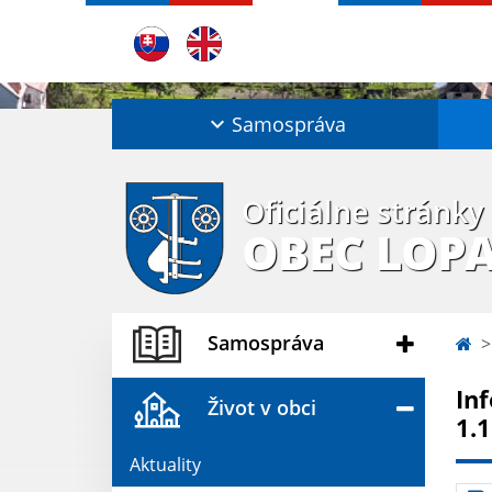
Samospráva
Oficiálne stránky
OBEC LOP
Samospráva
In
Život v obci
1.
Aktuality