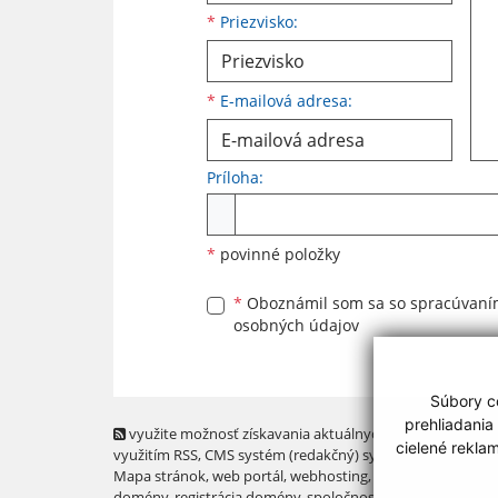
*
Priezvisko:
*
E-mailová adresa:
Príloha:
Príloha
*
povinné položky
*
Oboznámil som sa so
spracúvan
osobných údajov
Súbory co
prehliadania
využite možnosť získavania aktuálnych informácií s
cielené rekla
využitím RSS
, CMS systém (redakčný) systém ECHELON 2,
Mapa stránok
,
web portál
,
webhosting
,
webex.digital, s.r.o
domény
,
registrácia domény
,
spoločnosť webex.digital, s.r.