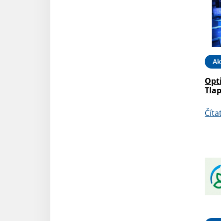
Ak
Opti
Tla
Číta