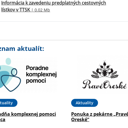
Informácia k zavedeniu predplatných cestovných
lístkov v TTSK
| 0.02 Mb
znam aktualít:
tuality
Aktuality
adňa komplexnej pomoci
Ponuka z pekárne „Prav
ica
Oreské“