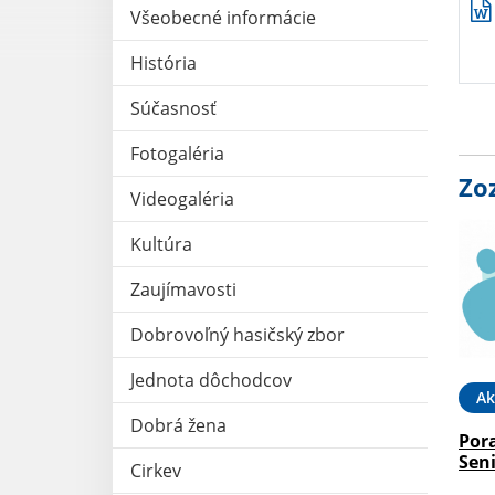
Všeobecné informácie
História
Súčasnosť
Fotogaléria
Zo
Videogaléria
Kultúra
Zaujímavosti
Dobrovoľný hasičský zbor
Jednota dôchodcov
Ak
Dobrá žena
Por
Sen
Cirkev