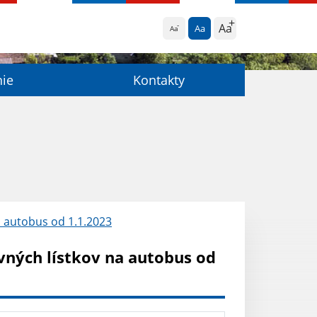
Aa
Aa
Aa
nie
Kontakty
a autobus od 1.1.2023
vných lístkov na autobus od