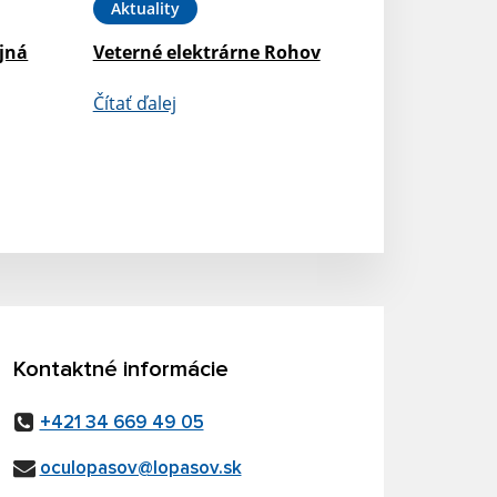
Aktuality
jná
Veterné elektrárne Rohov
Čítať ďalej
Kontaktné informácie
+421 34 669 49 05
oculopasov@lopasov.sk