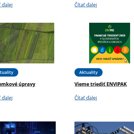
ť ďalej
Čítať ďalej
tuality
Aktuality
emkové úpravy
Vieme triediť ENVIPAK
ť ďalej
Čítať ďalej