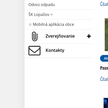
Číta
Odvoz odpadu
ŠK Lopašov
☆ Mobilná aplikácia obce
Zverejňovanie
Kontakty
Ak
Poz
Číta