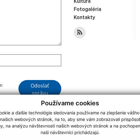
Kultúra
Fotogaléria
Kontakty
Google reCaptcha Response
Odoslať
ím
správu
Používame cookies
okie a ďalšie technológie sledovania používame na zlepšenie vášho
 našich webových stránok, na to, aby sme vám zobrazovali prispôs
my, na analýzu návštevnosti našich webových stránok a na pochopeni
webdesign
|
naši návštevníci prichádzajú.
.
,
o.
,