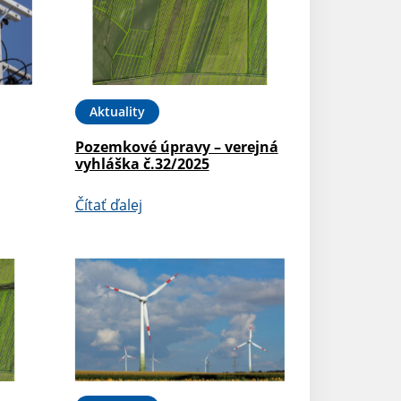
Aktuality
Pozemkové úpravy – verejná
vyhláška č.32/2025
Čítať ďalej