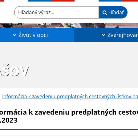
Hľadaný výraz...
Hľadať
Život v obci
Zverejňova
AŠOV
Informácia k zavedeniu predplatných cestovných lístkov n
formácia k zavedeniu predplatných cesto
1.2023