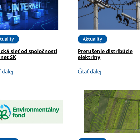
tuality
Aktuality
cká sieť od spoločnosti
Prerušenie distribúcie
pnet SK
elektriny
ť ďalej
Čítať ďalej