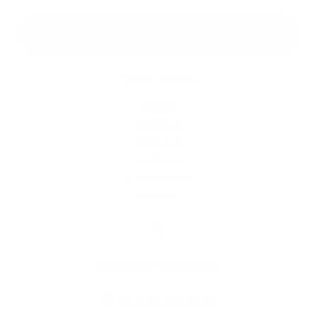
Google reCaptcha Response
Odoslať správu
Rýchle odkazy
O obci
História
Školstvo
Kultúra
Fotogaléria
Kontakty
Kontaktné informácie
+421 34 669 49 05