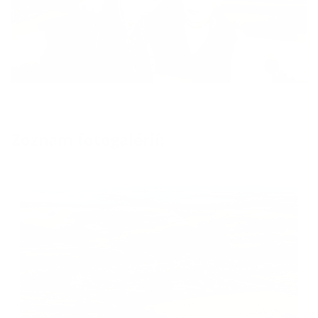
Zoznam fotogalérií: