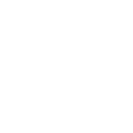
*
E-mailová adresa:
Text vašej správy...
*
Text vašej správy:
Príloha:
Príloha
*
povinné položky
*
Oboznámil som sa so
spracúvaním osobných údajov