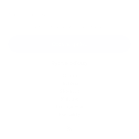
*
povinné položky
*
Oboznámil som sa so
spracúvaním osobných údajov
Google reCaptcha Response
Odoslať správu
Rýchle odkazy
O obci
História
Školstvo
Kultúra
Fotogaléria
Kontakty