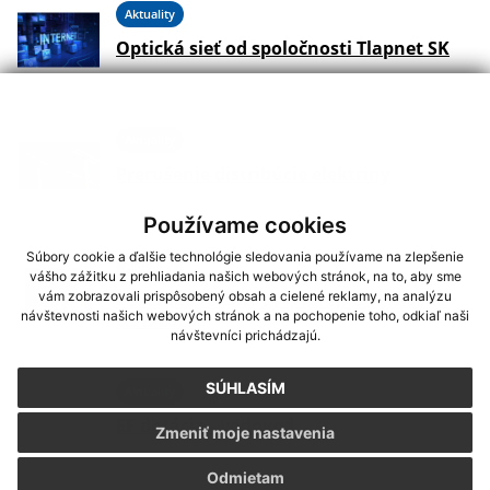
Aktuality
Optická sieť od spoločnosti Tlapnet SK
Aktuality
Prerušenie distribúcie elektriny
Používame cookies
Súbory cookie a ďalšie technológie sledovania používame na zlepšenie
Aktuality
vášho zážitku z prehliadania našich webových stránok, na to, aby sme
Pozemkové úpravy – verejná vyhláška
vám zobrazovali prispôsobený obsah a cielené reklamy, na analýzu
návštevnosti našich webových stránok a na pochopenie toho, odkiaľ naši
č.32/2025
návštevníci prichádzajú.
SÚHLASÍM
Aktuality
EF dotácia - vodovod
Zmeniť moje nastavenia
Odmietam