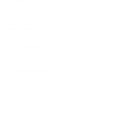
*
Priezvisko:
*
E-mailová adresa:
Text vašej správy...
*
Text vašej správy:
Príloha:
Príloha