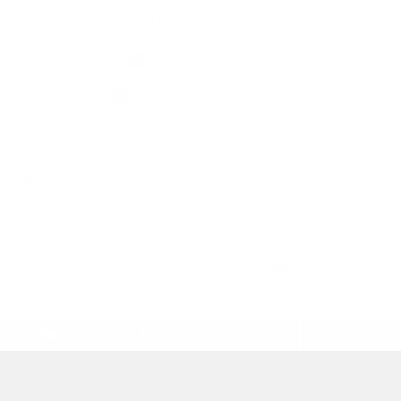
Kontaktné informácie
+421 34 669 49 05
oculopasov@lopasov.sk
využite možnosť získavania aktuálnych informácií s využitím RSS
,
CMS systém (redakčný) systém ECHELON 2,
Mapa stránok
,
web portál
,
webhosting
,
webex.digital, s.r.o.
,
domény
,
registrácia domény
,
spoločnosť webex.digital, s.r.o.
,
technický prevádzkovateľ
Posledná aktualizácia:
22.07.2026
Vytlačiť stránku
|
Vyhlásenie o prístupnosti
Autorské práva
|
Cookies
.
.
.
.
.
.
webdesign
|