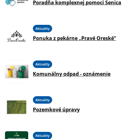
Poradňa komplexnej pomoci Senica
Aktuality
Ponuka z pekárne „Pravé Oreské“
Aktuality
Komunálny odpad - oznámenie
Aktuality
Pozemkové úpravy
Aktuality