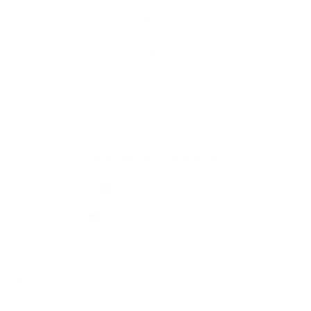
O obci
História
Školstvo
Kultúra
Fotogaléria
Kontakty
Kontaktné informácie
+421 34 669 49 05
oculopasov@lopasov.sk
využite možnosť získavania aktuálnych informácií s využitím RSS
,
CMS systém (redakčný) systém ECHELON 2,
Mapa stránok
,
web portál
,
webhosting
,
webex.digital, s.r.o.
,
domény
,
registrácia domény
,