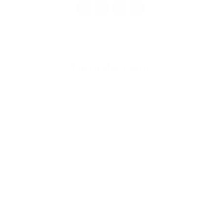
1
2
3
>
Napíšte nám
Meno
Priezvisko
E-mailová adresa
*
Meno:
*
Priezvisko:
*
E-mailová adresa:
Text vašej správy...
*
Text vašej správy: