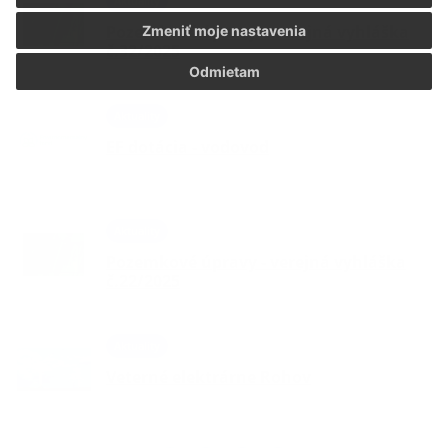
Aktuality
Pozemkové úpravy – verejná vyhláška
Zmeniť moje nastavenia
č.32/2025
Odmietam
Aktuality
EF dotácia - vodovod
Aktuality
Pozemkové úpravy - verejná vyhláška
č.22/2025
Aktuality
Veterné elektrárne Rohov