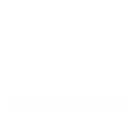
Príloha:
Príloha
*
povinné položky
*
Oboznámil som sa so
spracúvaním osobných údajov
Google reCaptcha Response
Odoslať správu
Rýchle odkazy