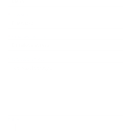
*
Priezvisko:
*
E-mailová adresa:
Text vašej správy...
*
Text vašej správy:
Príloha:
Príloha