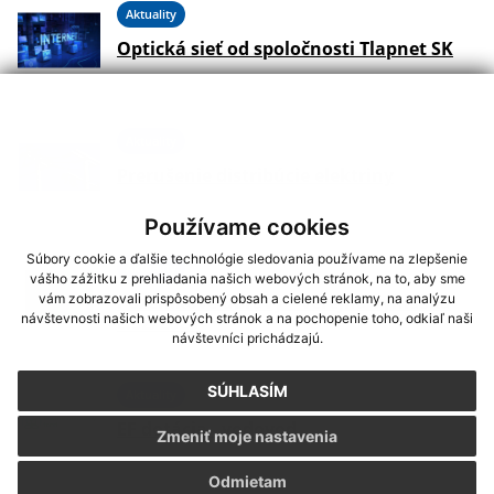
Aktuality
Optická sieť od spoločnosti Tlapnet SK
Aktuality
Prerušenie distribúcie elektriny
Používame cookies
Súbory cookie a ďalšie technológie sledovania používame na zlepšenie
Aktuality
vášho zážitku z prehliadania našich webových stránok, na to, aby sme
Pozemkové úpravy – verejná vyhláška
vám zobrazovali prispôsobený obsah a cielené reklamy, na analýzu
návštevnosti našich webových stránok a na pochopenie toho, odkiaľ naši
č.32/2025
návštevníci prichádzajú.
SÚHLASÍM
Aktuality
EF dotácia - vodovod
Zmeniť moje nastavenia
Odmietam