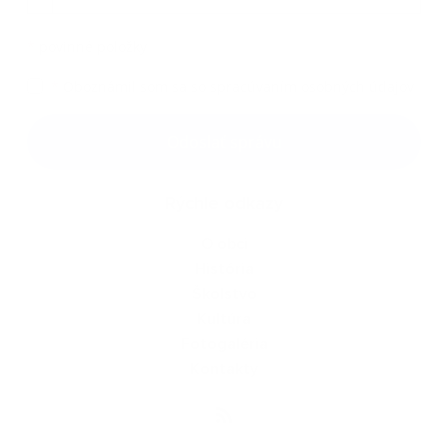
*
povinné položky
*
Oboznámil som sa so
spracúvaním osobných údajov
Google reCaptcha Response
Odoslať správu
Rýchle odkazy
O obci
História
Školstvo
Kultúra
Fotogaléria
Kontakty