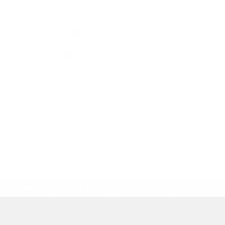
Kontaktné informácie
+421 34 669 49 05
oculopasov@lopasov.sk
využite možnosť získavania aktuálnych informácií s využitím RSS
,
CMS systém (redakčný) systém ECHELON 2,
Mapa stránok
,
web portál
,
webhosting
,
webex.digital, s.r.o.
,
domény
,
registrácia domény
,
spoločnosť webex.digital, s.r.o.
,
technický prevádzkovateľ
Posledná aktualizácia:
22.07.2026
Vytlačiť stránku
|
Vyhlásenie o prístupnosti
Autorské práva
|
Cookies
.
.
.
.
.
.
webdesign
|