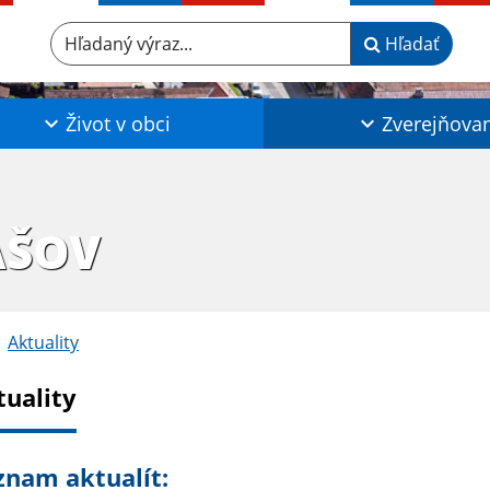
Hľadaný výraz...
Hľadať
Život v obci
Zverejňova
AŠOV
Aktuality
tuality
znam aktualít: