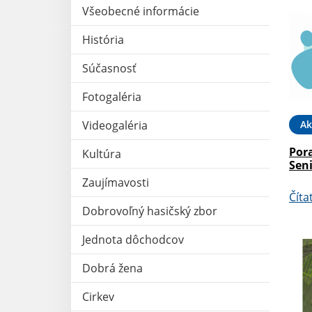
Všeobecné informácie
História
Súčasnosť
Fotogaléria
Ak
Videogaléria
Por
Kultúra
Sen
Zaujímavosti
Číta
Dobrovoľný hasičský zbor
Jednota dôchodcov
Dobrá žena
Cirkev