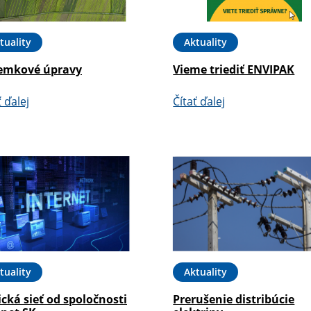
tuality
Aktuality
emkové úpravy
Vieme triediť ENVIPAK
ť ďalej
Čítať ďalej
tuality
Aktuality
cká sieť od spoločnosti
Prerušenie distribúcie