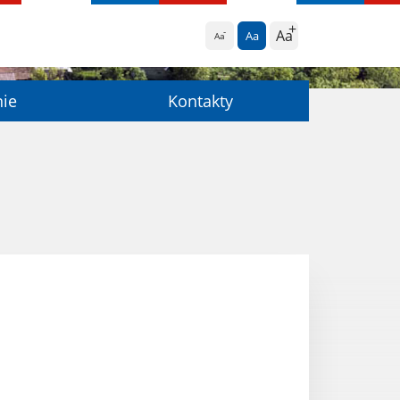
Aa
Aa
Aa
nie
Kontakty