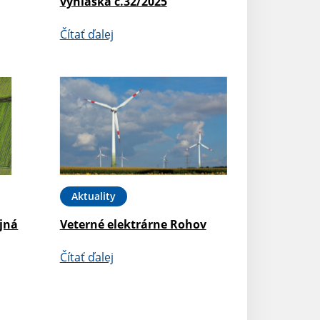
vyhláška č.32/2025
Čítať ďalej
Aktuality
jná
Veterné elektrárne Rohov
Čítať ďalej