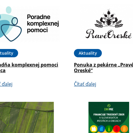
tuality
Aktuality
adňa komplexnej pomoci
Ponuka z pekárne „Prav
ica
Oreské“
ť ďalej
Čítať ďalej