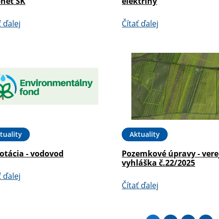
pnet SK
elektriny
ť ďalej
Čítať ďalej
tuality
Aktuality
otácia - vodovod
Pozemkové úpravy - vere
vyhláška č.22/2025
ť ďalej
Čítať ďalej