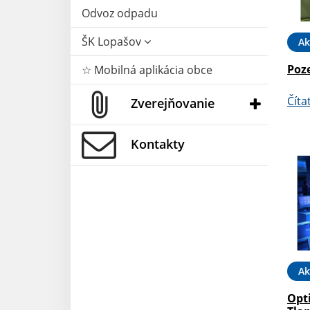
Odvoz odpadu
ŠK Lopašov
Ak
Poz
☆ Mobilná aplikácia obce
Číta
Zverejňovanie
Kontakty
Ak
Opti