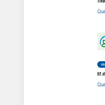
Tla
Číta
Ak
EF d
Číta