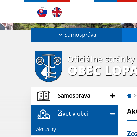
Samospráva
Oficiálne stránky
OBEC LOP
Samospráva
Ak
Život v obci
Aktuality
Zo