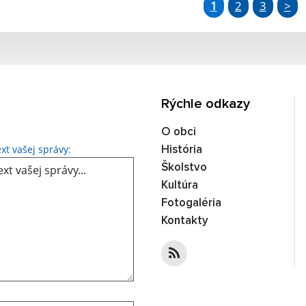
1
2
3
>
Rýchle odkazy
O obci
Text vašej správy...
xt vašej správy:
História
Školstvo
Kultúra
Fotogaléria
Kontakty