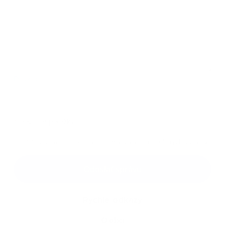
Príloha:
Príloha
*
povinné položky
*
Oboznámil som sa so
spracúvaním osobných údajov
Google reCaptcha Response
Odoslať správu
Rýchle odkazy
O obci