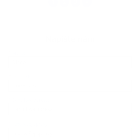
1
2
3
>
Napíšte nám
Meno
Priezvisko
E-mailová adresa
*
Meno:
*
Priezvisko:
*
E-mailová adresa:
Text vašej správy...
*
Text vašej správy: