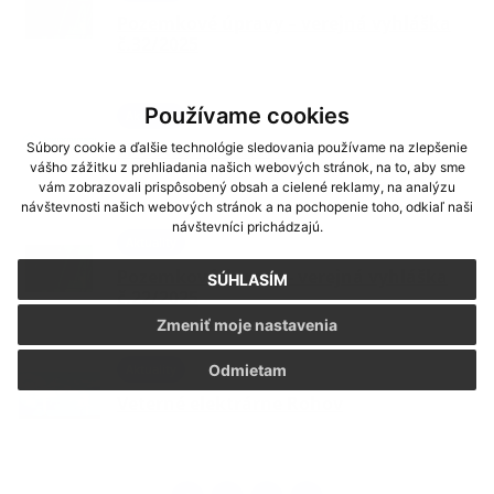
Pozemkové úpravy – verejná vyhláška
č.32/2025
Používame cookies
Aktuality
EF dotácia - vodovod
Súbory cookie a ďalšie technológie sledovania používame na zlepšenie
vášho zážitku z prehliadania našich webových stránok, na to, aby sme
vám zobrazovali prispôsobený obsah a cielené reklamy, na analýzu
návštevnosti našich webových stránok a na pochopenie toho, odkiaľ naši
návštevníci prichádzajú.
Aktuality
Pozemkové úpravy - verejná vyhláška
SÚHLASÍM
č.22/2025
Zmeniť moje nastavenia
Aktuality
Odmietam
Veterné elektrárne Rohov