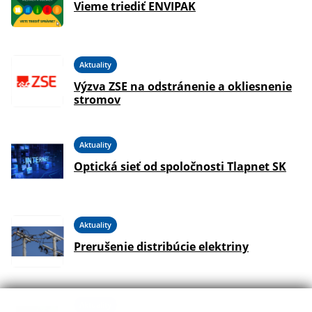
Vieme triediť ENVIPAK
Aktuality
Výzva ZSE na odstránenie a okliesnenie
stromov
Aktuality
Optická sieť od spoločnosti Tlapnet SK
Aktuality
Prerušenie distribúcie elektriny
Aktuality