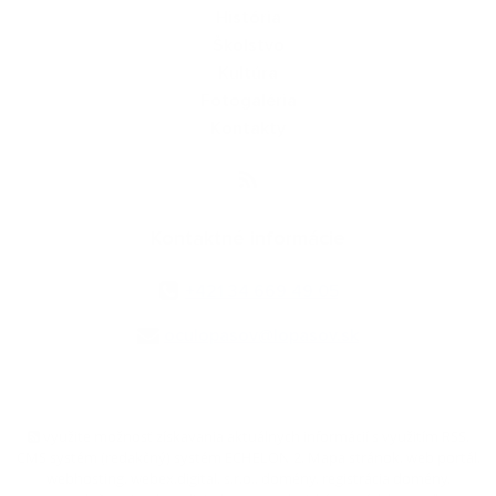
História
Školstvo
Kultúra
Fotogaléria
Kontakty
Kontaktné informácie
+421 34 669 49 05
oculopasov@lopasov.sk
využite možnosť získavania aktuálnych informácií s využitím RSS
,
CMS systém (redakčný) systém ECHELON 2,
Mapa stránok
,
web portál
,
webhosting
,
webex.digital, s.r.o.
,
domény
,
registrácia domény
,