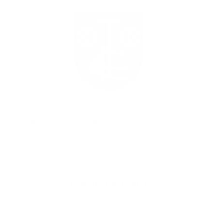
Kanadské bodovanie
Napíšte nám
Meno
Priezvisko
E-mailová adresa
*
Meno: