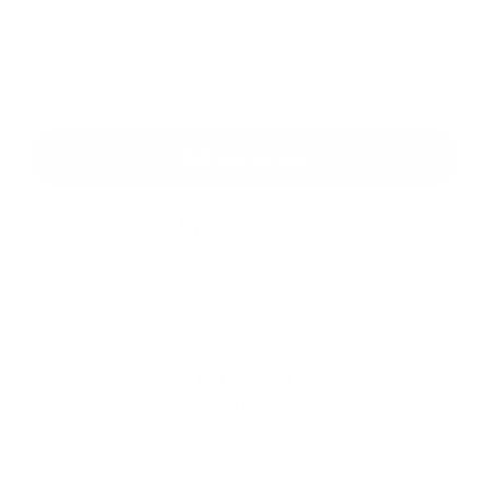
*
povinné položky
*
Oboznámil som sa so
spracúvaním osobných údajov
Google reCaptcha Response
Odoslať správu
Rýchle odkazy
O obci
História
Školstvo
Kultúra
Fotogaléria
Kontakty