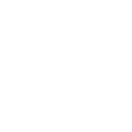
*
Priezvisko:
*
E-mailová adresa:
Text vašej správy...
*
Text vašej správy:
Príloha:
Príloha