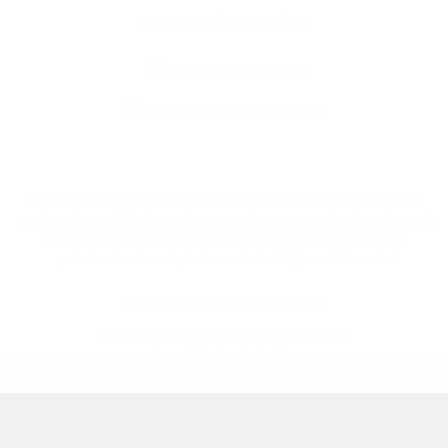
Kontaktné informácie
+421 34 669 49 05
oculopasov@lopasov.sk
využite možnosť získavania aktuálnych informácií s využitím RSS
,
CMS systém (redakčný) systém ECHELON 2,
Mapa stránok
,
web portál
,
webhosting
,
webex.digital, s.r.o.
,
domény
,
registrácia domény
,
spoločnosť webex.digital, s.r.o.
,
technický prevádzkovateľ
Posledná aktualizácia:
22.07.2026
Vytlačiť stránku
|
Vyhlásenie o prístupnosti
Autorské práva
|
Cookies
.
.
.
.
.
.
webdesign
|