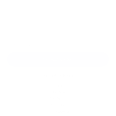
Príloha:
Príloha
*
povinné položky
*
Oboznámil som sa so
spracúvaním osobných údajov
Google reCaptcha Response
Odoslať správu
Rýchle odkazy
O obci
História
Školstvo
Kultúra
Fotogaléria