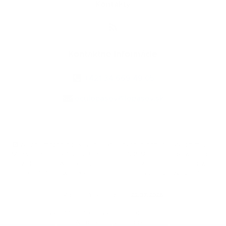
Kontakty
Kontaktné informácie
+421 34 669 49 05
oculopasov@lopasov.sk
využite možnosť získavania aktuálnych informácií s využitím RSS
,
CMS systém (redakčný) systém ECHELON 2,
Mapa stránok
,
web portál
,
webhosting
,
webex.digital, s.r.o.
,
domény
,
registrácia domény
,
spoločnosť webex.digital, s.r.o.
,
technický prevádzkovateľ
Posledná aktualizácia:
22.07.2026
Vytlačiť stránku
|
Vyhlásenie o prístupnosti
Autorské práva
|
Cookies