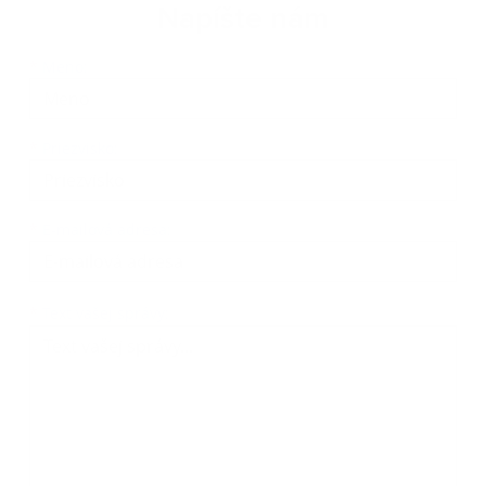
Napíšte nám
Meno
Priezvisko
E-mailová adresa
*
Meno:
*
Priezvisko:
*
E-mailová adresa:
Text vašej správy...
*
Text vašej správy: