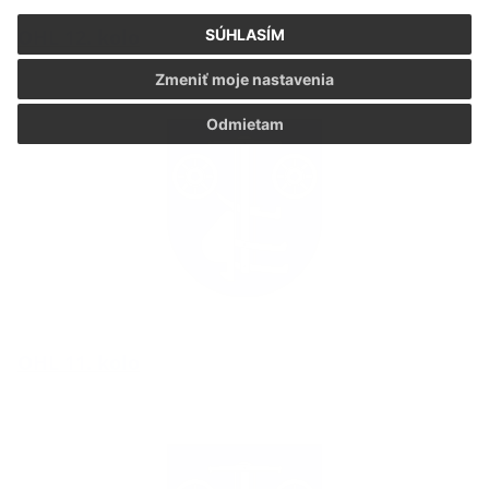
OHL 12. kolo
SÚHLASÍM
Zmeniť moje nastavenia
Odmietam
OHL 11. kolo