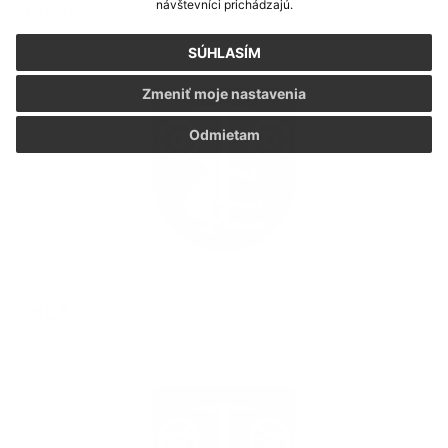
návštevníci prichádzajú.
OHL 10. kolo
SÚHLASÍM
Zmeniť moje nastavenia
Odmietam
OHL 9. kolo