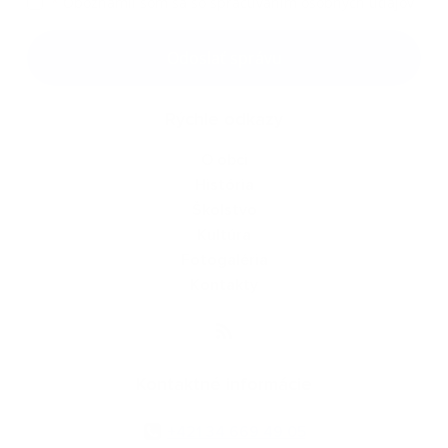
*
Oboznámil som sa so
spracúvaním osobných údajov
Google reCaptcha Response
Odoslať správu
Rýchle odkazy
O obci
História
Školstvo
Kultúra
Fotogaléria
Kontakty
Kontaktné informácie
+421 34 669 49 05