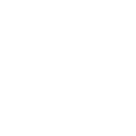
*
E-mailová adresa:
Text vašej správy...
*
Text vašej správy:
Príloha:
Príloha
*
povinné položky