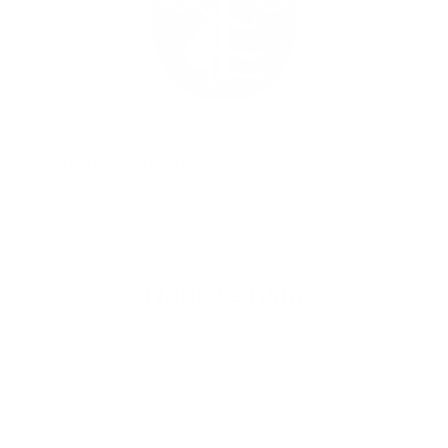
Kanadské bodovanie
Napíšte nám
Meno
Priezvisko
E-mailová adresa
*
Meno:
*
Priezvisko: