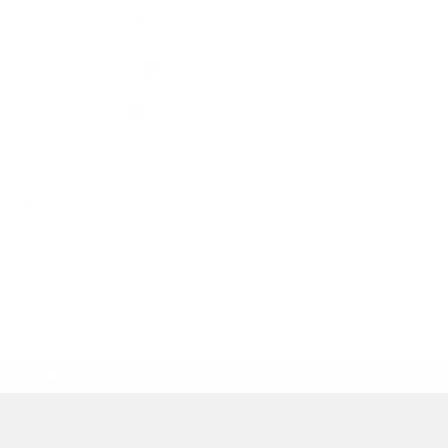
Kontaktné informácie
+421 34 669 49 05
oculopasov@lopasov.sk
využite možnosť získavania aktuálnych informácií s využitím RSS
,
CMS systém (redakčný) systém ECHELON 2,
Mapa stránok
,
web portál
,
webhosting
,
webex.digital, s.r.o.
,
domény
,
registrácia domény
,
spoločnosť webex.digital, s.r.o.
,
technický prevádzkovateľ
Posledná aktualizácia:
22.07.2026
Vytlačiť stránku
|
Vyhlásenie o prístupnosti
Autorské práva
|
Cookies
.
.
.
.
.
.
webdesign
|