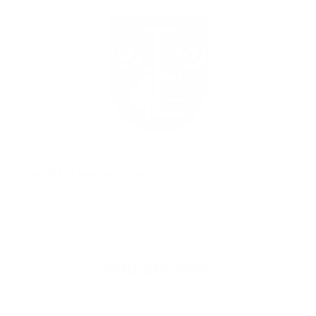
Kanadské bodovanie
Napíšte nám
Meno
Priezvisko
E-mailová adresa
*
Meno: