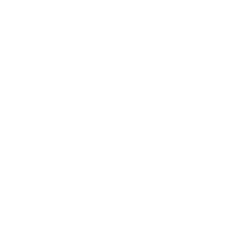
*
Priezvisko:
*
E-mailová adresa:
Text vašej správy...
*
Text vašej správy:
Príloha:
Príloha