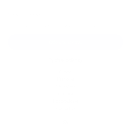
*
povinné položky
*
Oboznámil som sa so
spracúvaním osobných údajov
Google reCaptcha Response
Odoslať správu
Rýchle odkazy
O obci
História
Školstvo
Kultúra
Fotogaléria
Kontakty