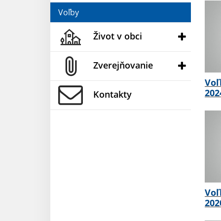
Voľby
Život v obci
Zverejňovanie
Voľ
202
Kontakty
Voľ
202