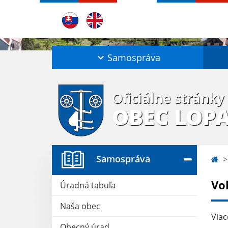
Samospráva
Oficiálne stránky
OBEC LOP
Samospráva
Vo
Úradná tabuľa
Naša obec
Viac
Obecný úrad