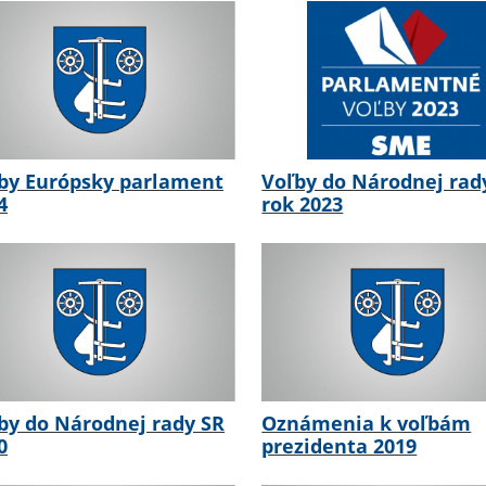
by Európsky parlament
Voľby do Národnej rad
4
rok 2023
by do Národnej rady SR
Oznámenia k voľbám
0
prezidenta 2019