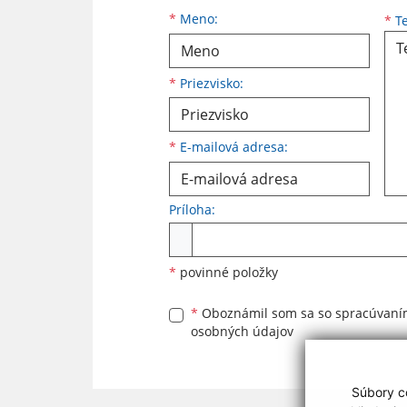
Meno
Priezvisko
E-mailová adresa
*
Meno:
*
Te
*
Priezvisko:
*
E-mailová adresa:
Príloha:
Príloha
*
povinné položky
*
Oboznámil som sa so
spracúvan
osobných údajov
Súbory co