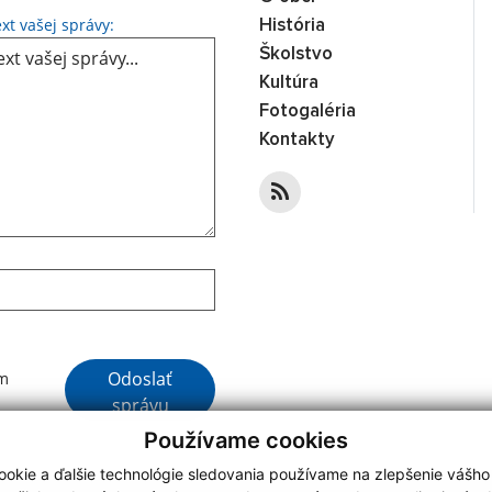
Text vašej správy...
xt vašej správy:
História
Školstvo
Kultúra
Fotogaléria
Kontakty
Google reCaptcha Response
Odoslať
ím
správu
Používame cookies
okie a ďalšie technológie sledovania používame na zlepšenie vášho