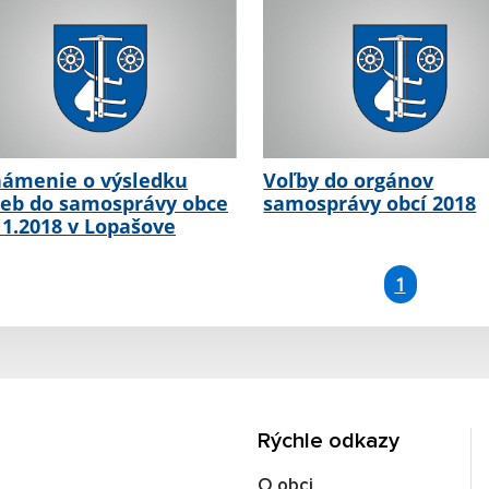
ámenie o výsledku
Voľby do orgánov
ieb do samosprávy obce
samosprávy obcí 2018
11.2018 v Lopašove
1
Rýchle odkazy
O obci