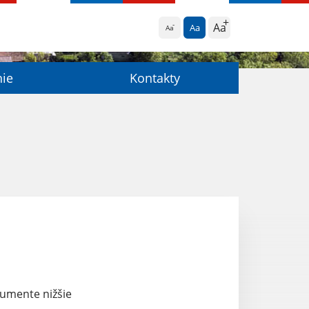
Aa
Aa
Aa
nie
Kontakty
kumente nižšie