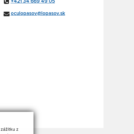
+421 34 669 49 05
oculopasov@lopasov.sk
 zážitku z