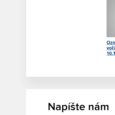
Ozn
vol
10.
Napíšte nám