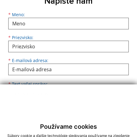
Napíšte nám
Meno
Priezvisko
E-mailová adresa
*
Meno:
*
Priezvisko:
*
E-mailová adresa:
Text vašej správy...
*
Text vašej správy:
Používame cookies
Súbory cookie a ďalšie technológie sledovania používame na zlepšenie