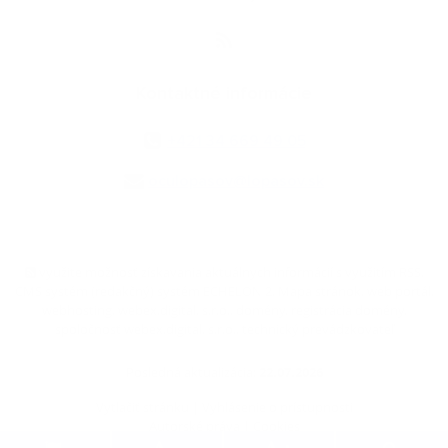
Kontaktné informácie
+421 34 669 49 05
oculopasov@lopasov.sk
využite možnosť získavania aktuálnych informácií s využitím RSS
,
CMS systém (redakčný) systém ECHELON 2,
Mapa stránok
,
web portál
,
webhosting
,
webex.digital, s.r.o.
,
domény
,
registrácia domény
,
spoločnosť webex.digital, s.r.o.
,
technický prevádzkovateľ
Posledná aktualizácia:
22.07.2026
Vytlačiť stránku
|
Vyhlásenie o prístupnosti
Autorské práva
|
Cookies