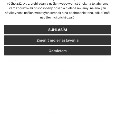
vášho zážitku z prehliadania našich webových stránok, na to, aby sme
vám zobrazovali prispôsobený obsah a cielené reklamy, na analýzu
Príloha:
návštevnosti našich webových stránok a na pochopenie toho, odkiaľ naši
Príloha
návštevníci prichádzajú.
SÚHLASÍM
*
povinné položky
Zmeniť moje nastavenia
*
Oboznámil som sa so
spracúvaním osobných údajov
Google reCaptcha Response
Odmietam
Odoslať správu
Rýchle odkazy
O obci
História
Školstvo
Kultúra
Fotogaléria
Kontakty