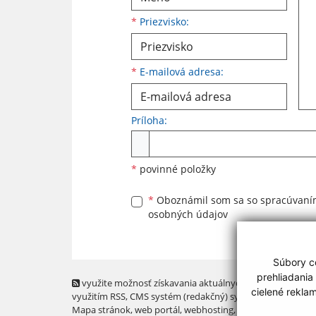
*
Priezvisko:
*
E-mailová adresa:
Príloha:
Príloha
*
povinné položky
*
Oboznámil som sa so
spracúvan
osobných údajov
Súbory co
prehliadania
využite možnosť získavania aktuálnych informácií s
cielené rekla
využitím RSS
, CMS systém (redakčný) systém ECHELON 2,
Mapa stránok
,
web portál
,
webhosting
,
webex.digital, s.r.o