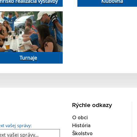
Ihrisko realizácia výstavby
Klubovňa
Turnaje
Rýchle odkazy
O obci
Text vašej správy...
xt vašej správy:
História
Školstvo