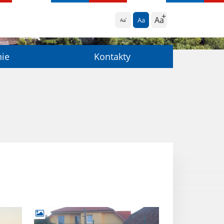
Aa
Aa
Aa
nie
Kontakty