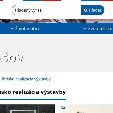
Hľadaný výraz...
Hľadať
Život v obci
Zverejňova
AŠOV
Ihrisko realizácia výstavby
isko realizácia výstavby