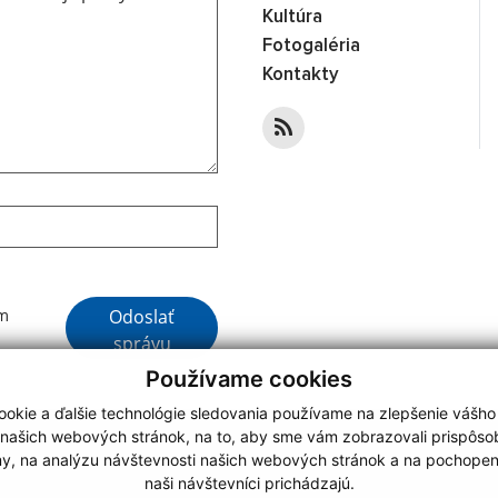
Kultúra
Fotogaléria
Kontakty
Google reCaptcha Response
Odoslať
ím
správu
Používame cookies
okie a ďalšie technológie sledovania používame na zlepšenie vášho
 našich webových stránok, na to, aby sme vám zobrazovali prispôs
my, na analýzu návštevnosti našich webových stránok a na pochopeni
webdesign
|
naši návštevníci prichádzajú.
.
,