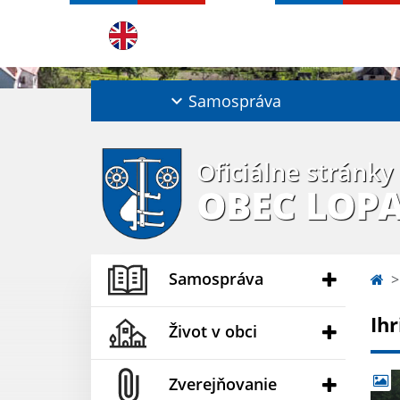
Samospráva
Oficiálne stránky
OBEC LOP
Samospráva
Ihr
Život v obci
Zverejňovanie