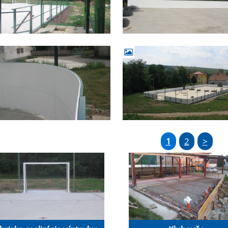
1
2
>