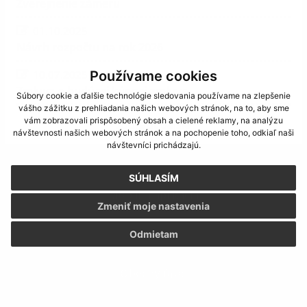
Zverejnenie zámeru
01.10.2025
Návrh rozpočtu na rok 2026
Používame cookies
10.07.2025
Zmluva o budúcej kúpnej zmluve
Súbory cookie a ďalšie technológie sledovania používame na zlepšenie
vášho zážitku z prehliadania našich webových stránok, na to, aby sme
vám zobrazovali prispôsobený obsah a cielené reklamy, na analýzu
zobraziť ďalšie
návštevnosti našich webových stránok a na pochopenie toho, odkiaľ naši
návštevníci prichádzajú.
SÚHLASÍM
Mobilná aplikácia
Zmeniť moje nastavenia
Odmietam
Obecný úrad