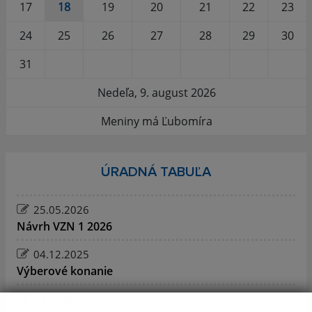
17
18
19
20
21
22
23
24
25
26
27
28
29
30
31
Nedeľa, 9. august 2026
Meniny má Ľubomíra
ÚRADNÁ TABUĽA
25.05.2026
Návrh VZN 1 2026
04.12.2025
Výberové konanie
03.12.2025