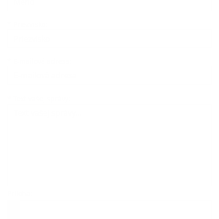
*
Priezvisko:
*
E-mailová adresa:
Text vašej správy...
*
Text vašej správy:
Príloha:
Príloha