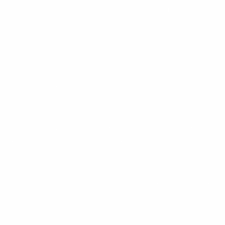
okolím.Deťom predškolského veku patrí materská
škola prebudovaná z bývalej málotriednej
základnej školy.
Od roku 1978 navštevujú naši žiaci 1. až 9. ročník ZŠ
v Radošovciach.Po roku 1989 zanikli niektoré
spoločenské organizácie. Svoju činnosť však naďalej
rozvíja Zväz požiarnikov (založený v roku 1928),
ktorý sčasti zrenovoval požiarnu zbrojnicu. Ľudové
tradície s náležitým "opašovskim krojem" a
"záhoráckíma pjesničkama" sa zachovávajú nielen
vďaka spomienkam a šikovnosti našich starých
rodičov, ale snáď aj dedičnej , dediacej sa radosti zo
spevu, tanca a spoločenskej povahy "Opašovjanú".
Hoci je Lopašov malá dedinka, má svoje osobité
čaro, je typom záhoráckej dediny s úžasným