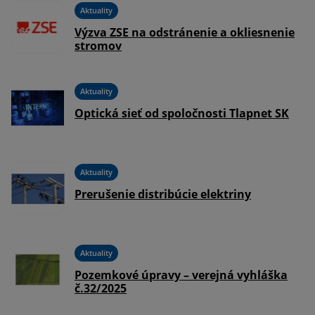
Aktuality
Výzva ZSE na odstránenie a okliesnenie
stromov
Aktuality
-
Optická sieť od spoločnosti Tlapnet SK
Aktuality
Prerušenie distribúcie elektriny
Aktuality
na
Pozemkové úpravy – verejná vyhláška
č.32/2025