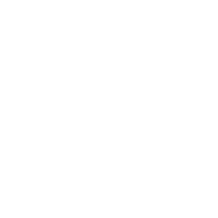
*
povinné položky
*
Oboznámil som sa so
spracúvaním osobných údajov
Google reCaptcha Response
Odoslať správu
Rýchle odkazy
O obci
História
Školstvo
Kultúra
Fotogaléria
Kontakty