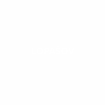
OBEC
LOPAŠOV
Obec Lopašov leží asi 16km od okresného mesta
Skalice.Dve súbežné ulice s ľudovým názvom
Dzedzina a Záhumňí obkolesujú stavbu rímsko-
katolíckeho kostola sv.Vendelína, stojaceho v
strede dediny.Jej západným okrajom prechádza
hlavný ťah cesty č. 51 Senica - Holíč - Hodonín, ktorý
poskytuje obyvateľom Lopašova dobré spojenie s