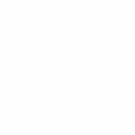
okolím.Deťom predškolského veku patrí materská
škola prebudovaná z bývalej málotriednej
základnej školy.
Od roku 1978 navštevujú naši žiaci 1. až 9. ročník ZŠ
v Radošovciach.Po roku 1989 zanikli niektoré
spoločenské organizácie. Svoju činnosť však naďalej
rozvíja Zväz požiarnikov (založený v roku 1928),
ktorý sčasti zrenovoval požiarnu zbrojnicu. Ľudové
tradície s náležitým "opašovskim krojem" a
"záhoráckíma pjesničkama" sa zachovávajú nielen
vďaka spomienkam a šikovnosti našich starých
rodičov, ale snáď aj dedičnej , dediacej sa radosti zo
spevu, tanca a spoločenskej povahy "Opašovjanú".
Hoci je Lopašov malá dedinka, má svoje osobité
čaro, je typom záhoráckej dediny s úžasným