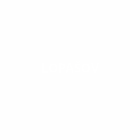
OBEC
LOPAŠOV
Obec Lopašov leží asi 16km od okresného mesta
Skalice.Dve súbežné ulice s ľudovým názvom
Dzedzina a Záhumňí obkolesujú stavbu rímsko-
katolíckeho kostola sv.Vendelína, stojaceho v
strede dediny.Jej západným okrajom prechádza
hlavný ťah cesty č. 51 Senica - Holíč - Hodonín, ktorý
poskytuje obyvateľom Lopašova dobré spojenie s