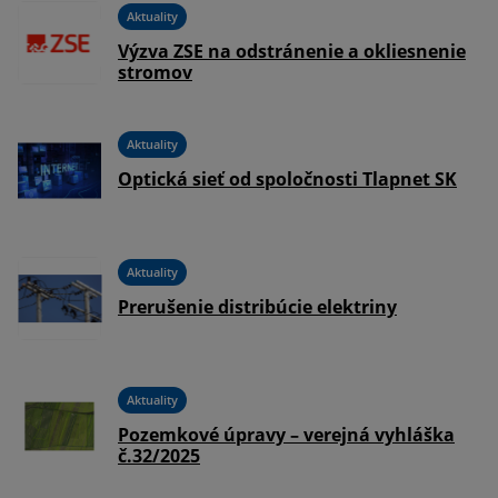
Aktuality
Výzva ZSE na odstránenie a okliesnenie
stromov
Aktuality
-
Optická sieť od spoločnosti Tlapnet SK
Aktuality
Prerušenie distribúcie elektriny
Aktuality
na
Pozemkové úpravy – verejná vyhláška
č.32/2025