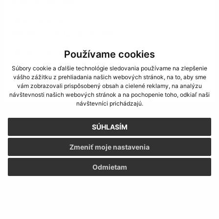
Zverejnenie zámeru
01.10.2025
Návrh rozpočtu na rok 2026
Používame cookies
10.07.2025
Zmluva o budúcej kúpnej zmluve
Súbory cookie a ďalšie technológie sledovania používame na zlepšenie
vášho zážitku z prehliadania našich webových stránok, na to, aby sme
vám zobrazovali prispôsobený obsah a cielené reklamy, na analýzu
zobraziť ďalšie
návštevnosti našich webových stránok a na pochopenie toho, odkiaľ naši
návštevníci prichádzajú.
SÚHLASÍM
Mobilná aplikácia
Zmeniť moje nastavenia
Odmietam
Obecný úrad