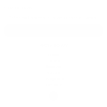
*
povinné položky
*
Oboznámil som sa so
spracúvaním osobných údajov
Google reCaptcha Response
Odoslať správu
Rýchle odkazy
O obci
História
Školstvo
Kultúra
Fotogaléria
Kontakty