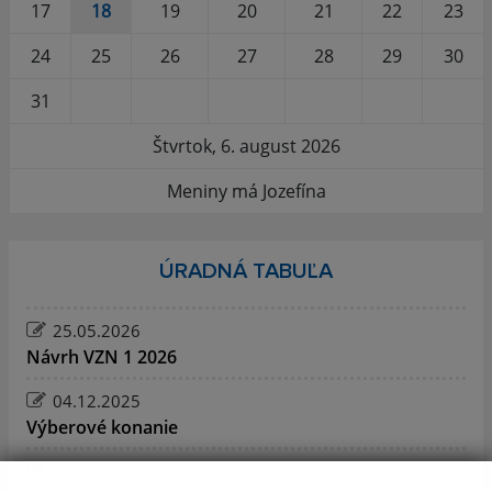
17
18
19
20
21
22
23
24
25
26
27
28
29
30
31
Štvrtok, 6. august 2026
Meniny má Jozefína
ÚRADNÁ TABUĽA
25.05.2026
Návrh VZN 1 2026
04.12.2025
Výberové konanie
03.12.2025