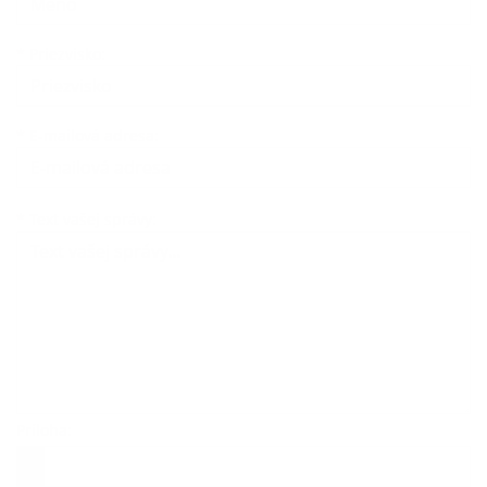
*
Priezvisko:
*
E-mailová adresa:
Text vašej správy...
*
Text vašej správy:
Príloha:
Príloha